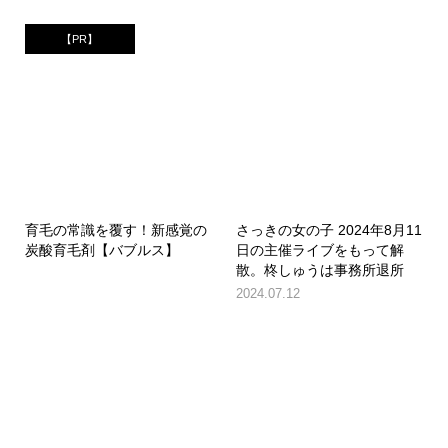
【PR】
育毛の常識を覆す！新感覚の
さっきの女の子 2024年8月11
炭酸育毛剤【バブルス】
日の主催ライブをもって解
散。柊しゅうは事務所退所
2024.07.12