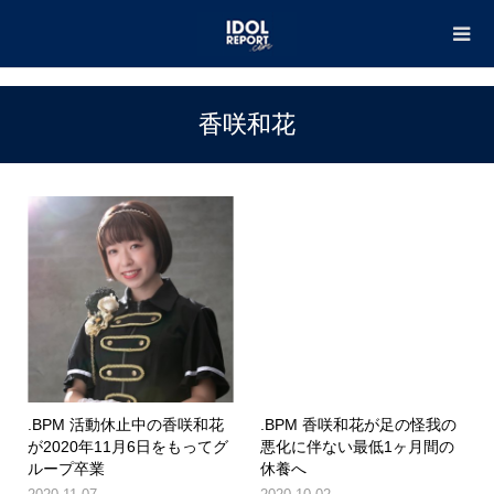
TOP
香咲和花
香咲和花
.BPM 活動休止中の香咲和花
.BPM 香咲和花が足の怪我の
が2020年11月6日をもってグ
悪化に伴ない最低1ヶ月間の
ループ卒業
休養へ