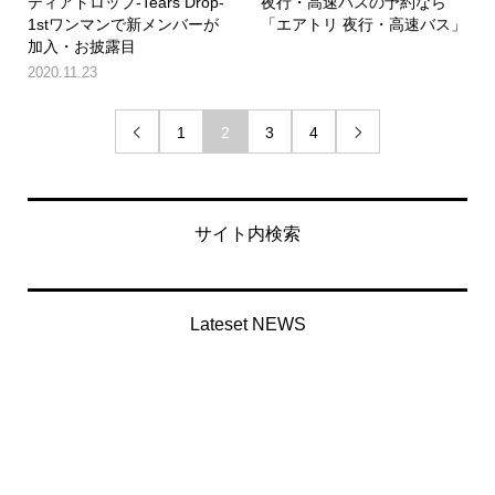
ティアドロップ-Tears Drop-
夜行・高速バスの予約なら
1stワンマンで新メンバーが
「エアトリ 夜行・高速バス」
加入・お披露目
2020.11.23
1
2
3
4


サイト内検索
Lateset NEWS