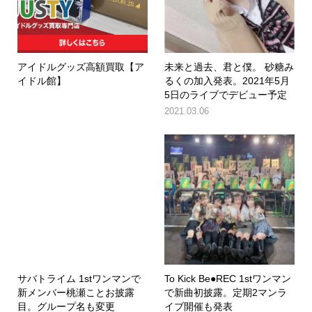
アイドルグッズ高額買取【ア
未来と過去、君と僕。 砂糖み
イドル館】
るくの加入発表。2021年5月
5日のライブでデビュー予定
2021.03.06
サバトライム 1stワンマンで
To Kick Be●REC 1stワンマン
新メンバー桃瀬ことお披露
で新曲初披露。定期2マンラ
目。グループ名も変更
イブ開催も発表