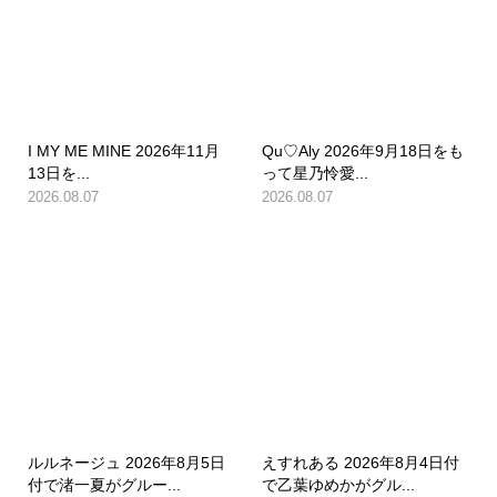
I MY ME MINE 2026年11月
Qu♡Aly 2026年9月18日をも
13日を...
って星乃怜愛...
2026.08.07
2026.08.07
ルルネージュ 2026年8月5日
えすれある 2026年8月4日付
付で渚一夏がグルー...
で乙葉ゆめかがグル...