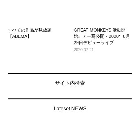
すべての作品が見放題
GREAT MONKEYS 活動開
【ABEMA】
始。アー写公開・2020年8月
29日デビューライブ
2020.07.21
サイト内検索
Lateset NEWS