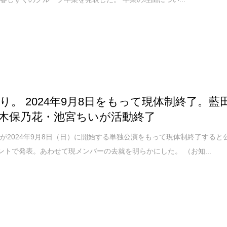
り。 2024年9月8日をもって現体制終了。藍
木保乃花・池宮ちいが活動終了
が2024年9月8日（日）に開始する単独公演をもって現体制終了すると
ントで発表。あわせて現メンバーの去就を明らかにした。 （お知...