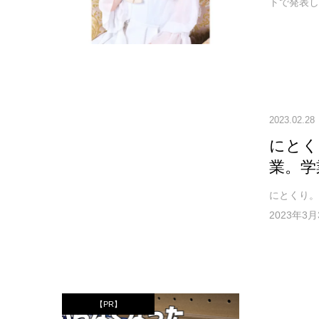
トで発表し
2023.02.28
にとく
業。学
にとくり。
2023年
【PR】