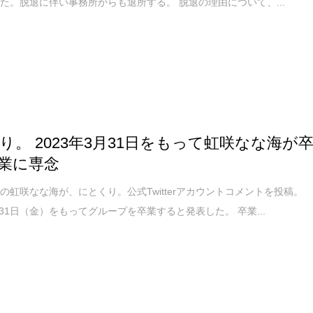
た。脱退に伴い事務所からも退所する。 脱退の理由について、...
り。 2023年3月31日をもって虹咲なな海が
業に専念
の虹咲なな海が、にとくり。公式Twitterアカウントコメントを投稿。
3月31日（金）をもってグループを卒業すると発表した。 卒業...