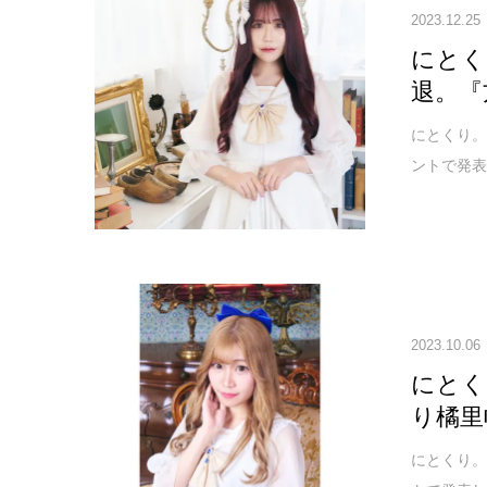
2023.12.25
にとく
退。『
にとくり。
ントで発表
2023.10.06
にとく
り橘里
にとくり。