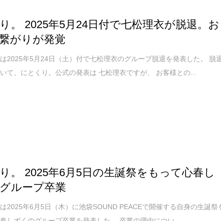
り。 2025年5月24日付で七松理衣が脱退。お
繋がりが発覚
は2025年5月24日（土）付で七松理衣のグループ脱退を発表した。 脱
いて、にとくり。公式の発表は 七松理衣ですが、 お客様との...
り。 2025年6月5日の生誕祭をもって心春し
グループ卒業
は2025年6月5日（木）に池袋SOUND PEACEで開催する自身の生誕祭
春しずくのグループ卒業を発表した。 卒業の理由につい...