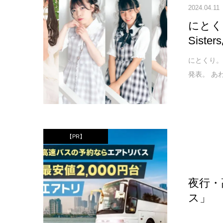
2024.04.11
にとく
Sis
にとくり。
発表。 あわ
【PR】
夜行・
ス」