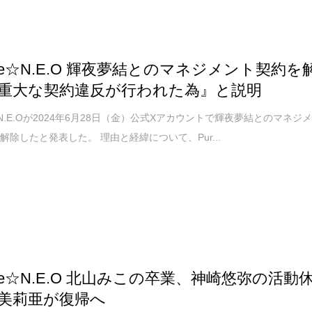
pure☆N.E.O 輝夜夢結とのマネジメント契約を
重大な契約違反が行われた為』と説明
e☆N.E.Oが2024年6月28日（金）公式Xアカウントで輝夜夢結とのマネジ
解除したと発表した。 理由と経緯について、Pur...
ure☆N.E.O 北山みこの卒業、神崎悠弥の活動
美莉亜が復帰へ