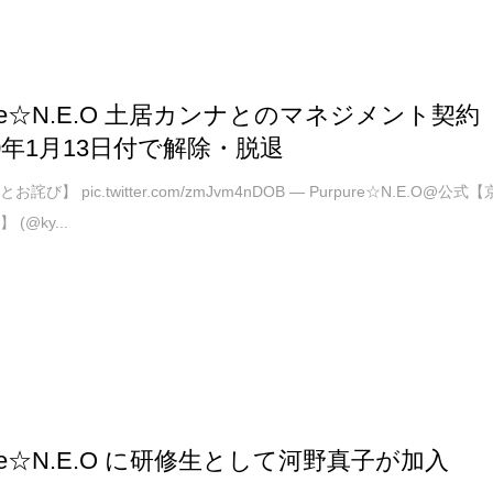
pure☆N.E.O 土居カンナとのマネジメント契約
20年1月13日付で解除・脱退
詫び】 pic.twitter.com/zmJvm4nDOB — Purpure☆N.E.O@公式【
(@ky...
ure☆N.E.O に研修生として河野真子が加入