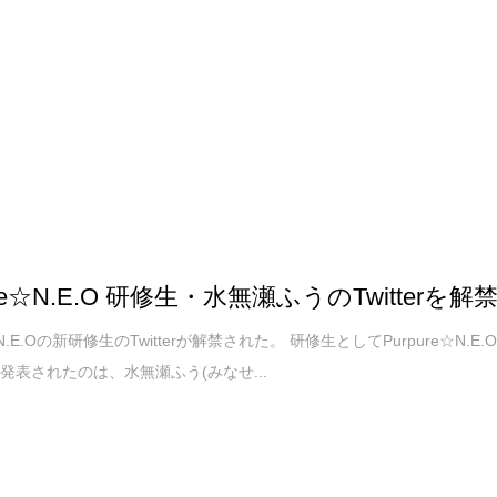
ure☆N.E.O 研修生・水無瀬ふうのTwitterを解
☆N.E.Oの新研修生のTwitterが解禁された。 研修生としてPurpure☆N.E.
発表されたのは、水無瀬ふう(みなせ...