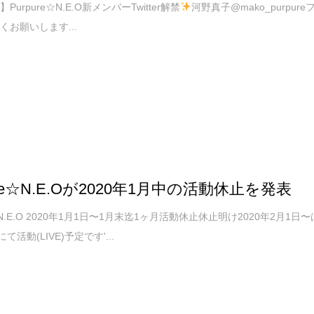
urpure☆N.E.O新メンバーTwitter解禁
河野真子@mako_purpure
お願いします...
ure☆N.E.Oが2020年1月中の活動休止を発表
e☆N.E.O 2020年1月1日〜1月末迄1ヶ月活動休止休止明け2020年2月1日〜
て活動(LIVE)予定です'...