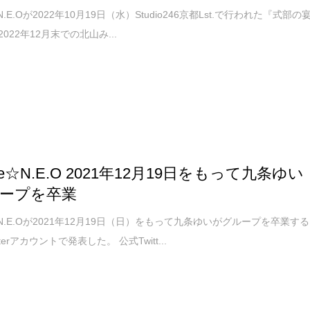
☆N.E.Oが2022年10月19日（水）Studio246京都Lst.で行われた『式部の
で2022年12月末での北山み...
ure☆N.E.O 2021年12月19日をもって九条ゆい
ープを卒業
e☆N.E.Oが2021年12月19日（日）をもって九条ゆいがグループを卒業する
terアカウントで発表した。 公式Twitt...