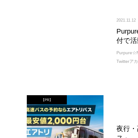
2021.11.12
Purp
付で活
Purpur
Twitte
【PR】
夜行・
ス」