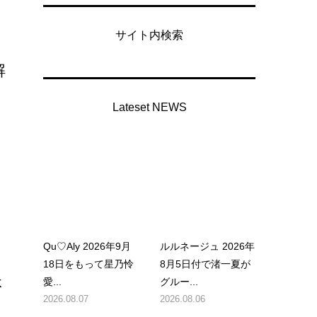
サイト内検索
解
Lateset NEWS
メ
Qu♡Aly 2026年9月
ルルネージュ 2026年
18日をもって星乃怜
8月5日付で渚一夏が
休
愛...
グルー...
2026.08.07
2026.08.06