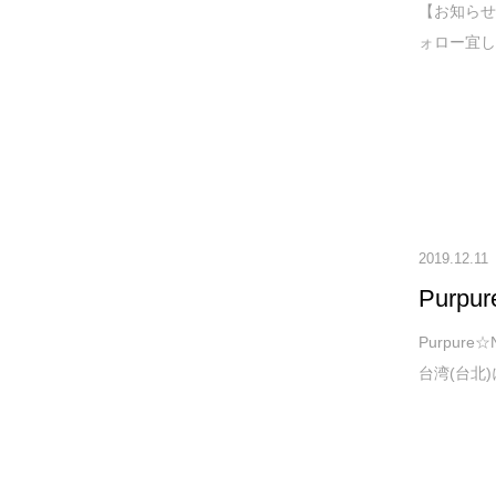
【お知らせ】P
ォロー宜しく
2019.12.11
Purp
Purpur
台湾(台北)に