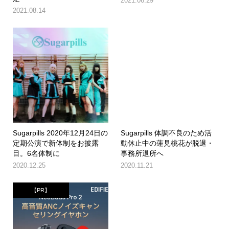
2021.06.29
2021.08.14
Sugarpills 2020年12月24日の
Sugarpills 体調不良のため活
定期公演で新体制をお披露
動休止中の蓮見桃花が脱退・
目。6名体制に
事務所退所へ
2020.12.25
2020.11.21
【PR】