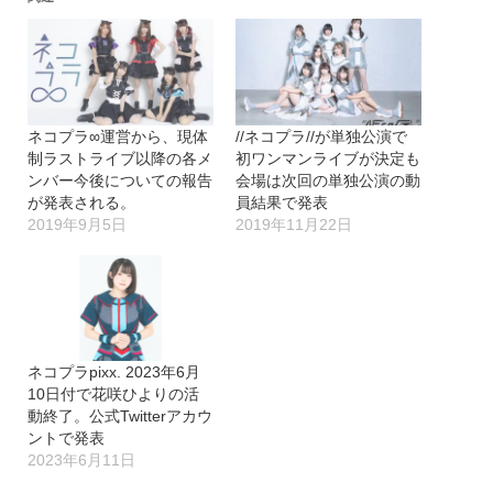
み
中…
ネコプラ∞運営から、現体
//ネコプラ//が単独公演で
制ラストライブ以降の各メ
初ワンマンライブが決定も
ンバー今後についての報告
会場は次回の単独公演の動
が発表される。
員結果で発表
2019年9月5日
2019年11月22日
ネコプラpixx. 2023年6月
10日付で花咲ひよりの活
動終了。公式Twitterアカウ
ントで発表
2023年6月11日