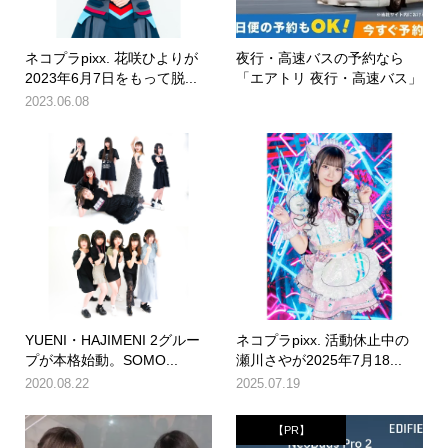
ネコプラpixx. 花咲ひよりが
夜行・高速バスの予約なら
2023年6月7日をもって脱...
「エアトリ 夜行・高速バス」
2023.06.08
YUENI・HAJIMENI 2グルー
ネコプラpixx. 活動休止中の
プが本格始動。SOMO...
瀬川さやが2025年7月18...
2020.08.22
2025.07.19
【PR】