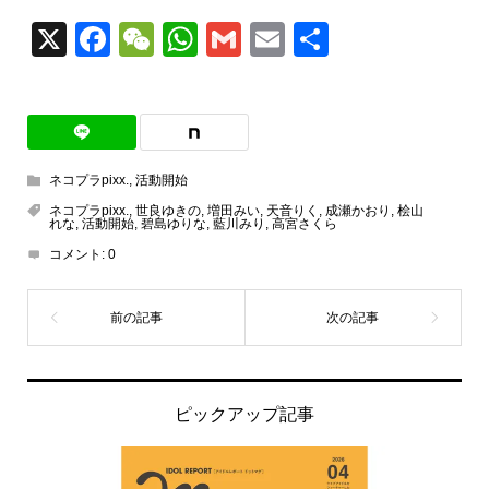
X
Facebook
WeChat
WhatsApp
Gmail
Email
共
有
ネコプラpixx.
,
活動開始
ネコプラpixx.
,
世良ゆきの
,
増田みい
,
天音りく
,
成瀬かおり
,
桧山
れな
,
活動開始
,
碧島ゆりな
,
藍川みり
,
高宮さくら
コメント:
0
ピックアップ記事