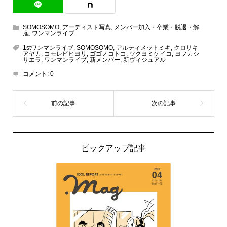
SOMOSOMO
,
アーティスト写真
,
メンバー加入・卒業・脱退・解
雇
,
ワンマンライブ
1stワンマンライブ
,
SOMOSOMO
,
アルティメットミキ
,
クロサキ
アヤカ
,
コモレビヒヨリ
,
ゴゴノコトコ
,
ツクヨミケイコ
,
ヨフカシ
サエラ
,
ワンマンライブ
,
新メンバー
,
新ヴィジュアル
コメント:
0
ピックアップ記事