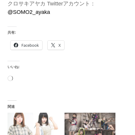
クロサキアヤカ Twitterアカウント：
@SOMO2_ayaka
共有:
Facebook
X
いいね:
読
み
込
関連
み
中…