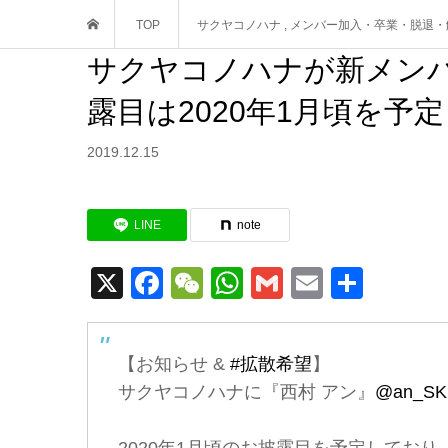
TOP
サクヤコノハナ
,
メンバー加入・卒業・脱退・
サクヤコノハナが新メン
露目は2020年1月頃を予定
2019.12.15
LINE
note
X
Facebook
WeChat
WhatsApp
Gmail
Email
共
有
【お知らせ &
#拡散希望
】
サクヤコノハナに『西村 アン』
@an_SK