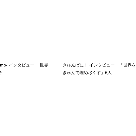
kumo- インタビュー 「世界一
きゅんぱに！ インタビュー 「世界を
..
きゅんで埋め尽くす」6人...