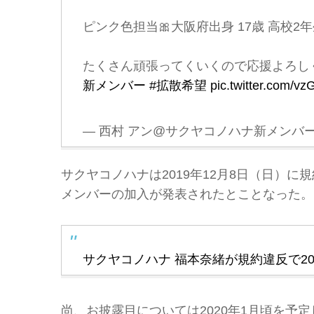
ピンク色担当🎀大阪府出身 17歳 高校2年
たくさん頑張ってくいくので応援よろし
新メンバー
#拡散希望
pic.twitter.com/v
— 西村 アン@サクヤコノハナ新メンバー (
サクヤコノハナは2019年12月8日（日）
メンバーの加入が発表されたとことなった。
サクヤコノハナ 福本奈緒が規約違反で20
尚、お披露目については2020年1月頃を予