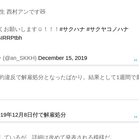
生 西村アンです🧸
くお願いします☺️！！！
#サクハナ
#サクヤコノハナ
zGIRRPtbh
@an_SKKH)
December 15, 2019
に規約違反で解雇処分となったばかり。結果として1週間で
19年12月8日付で解雇処分
定しているが、詳細は改めて発表される模様だ。