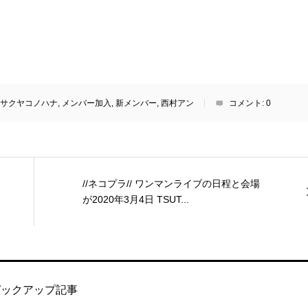
サクヤコノハナ
,
メンバー加入
,
新メンバー
,
西村アン
コメント:
0
//ネコプラ// ワンマンライブの日程と会場
が2020年3月4日 TSUT...
ピックアップ記事