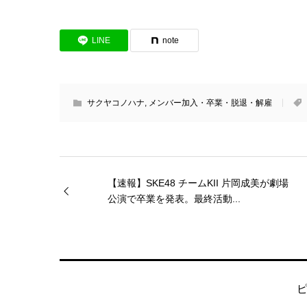
LINE
note
サクヤコノハナ
,
メンバー加入・卒業・脱退・解雇
【速報】SKE48 チームKII 片岡成美が劇場
公演で卒業を発表。最終活動...