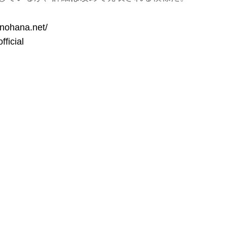
onohana.net/
ficial