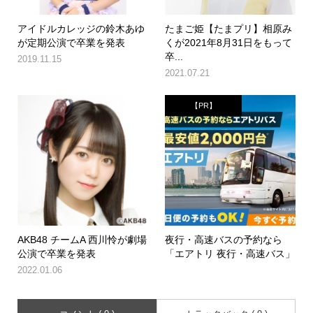
アイドルカレッジの鈴木あゆ
たまご姫【たまプリ】相原み
が定期公演で卒業を発表
くが2021年8月31日をもって
卒...
2019.11.15
2021.07.21
【PR】
AKB48 チームA 西川怜が劇場
夜行・高速バスの予約なら
公演で卒業を発表
「エアトリ 夜行・高速バス」
2022.01.06