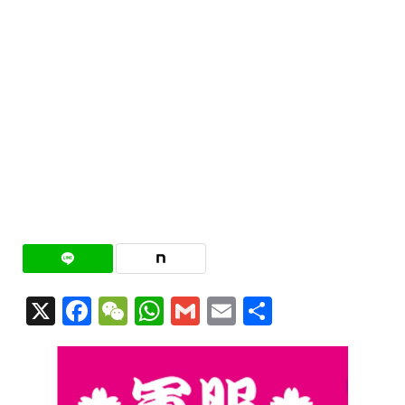
X
Facebook
WeChat
WhatsApp
Gmail
Email
共
有