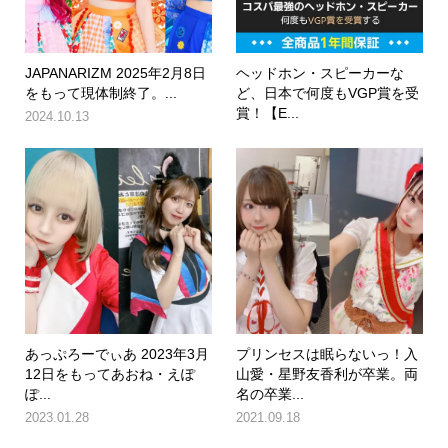
JAPANARIZM 2025年2月8日
ヘッドホン・スピーカーな
をもって現体制終了。...
ど、日本で何度もVGP賞を受
賞！【E...
2024.10.13
あっぷろーでぃあ 2023年3月
プリンセスは眠らないっ！入
12日をもってあおね・えぽ
山愛・星野友香利が卒業。両
ぽ...
名の卒業...
2023.01.28
2021.09.18