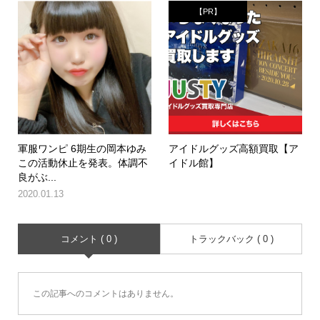
【PR】
軍服ワンピ 6期生の岡本ゆみ
アイドルグッズ高額買取【ア
この活動休止を発表。体調不
イドル館】
良がぶ...
2020.01.13
コメント ( 0 )
トラックバック ( 0 )
この記事へのコメントはありません。