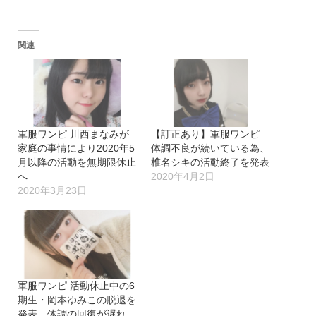
み
込
関連
み
中…
軍服ワンピ 川西まなみが
【訂正あり】軍服ワンピ
家庭の事情により2020年5
体調不良が続いている為、
月以降の活動を無期限休止
椎名シキの活動終了を発表
へ
2020年4月2日
2020年3月23日
軍服ワンピ 活動休止中の6
期生・岡本ゆみこの脱退を
発表。体調の回復が遅れ