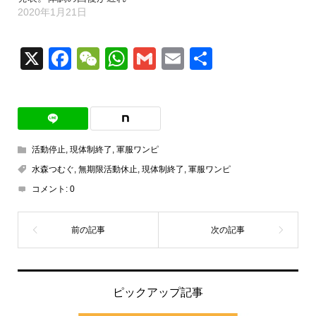
2020年1月21日
X
Facebook
WeChat
WhatsApp
Gmail
Email
共
有
活動停止
,
現体制終了
,
軍服ワンピ
水森つむぐ
,
無期限活動休止
,
現体制終了
,
軍服ワンピ
コメント:
0
ピックアップ記事