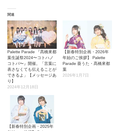
関連
Palette Parade 『髙橋來都
【新春特別企画・2026年
葉生誕祭2024〜コトハノ
年始のご挨拶】 Palette
コトバ〜』開催。「言葉に
Parade 葵うた・髙橋來都
表さなくても伝えることが
葉
できるよ」【メッセージあ
2026年1月7日
り】
2024年12月18日
【新春特別企画・2025年