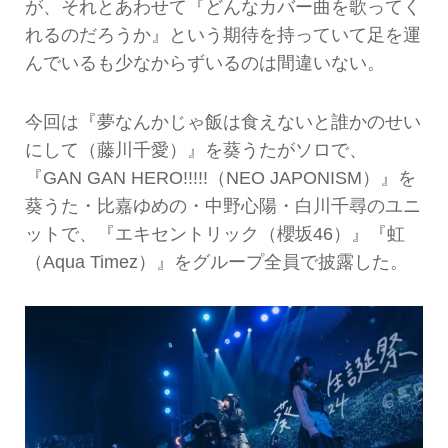
が、それとあわせて『どんなカバー曲を歌ってく
れるのだろうか』という期待を持っていて足を運
んでいるも少なからずいるのは間違いない。
今回は『夢なんかじゃ飯は食えないと誰かのせい
にして（藤川千愛）』を葵うたがソロで、
『GAN GAN HERO!!!!!（NEO JAPONISM）』を
葵うた・比嘉ゆめの・中野心陽・白川千尋のユニ
ットで、『エキセントリック（櫻坂46）』『虹
（Aqua Timez）』をグループ全員で披露した。