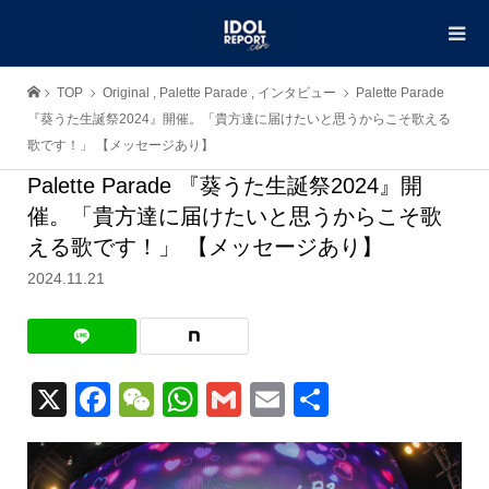
TOP
Original
,
Palette Parade
,
インタビュー
Palette Parade
『葵うた生誕祭2024』開催。「貴方達に届けたいと思うからこそ歌える
歌です！」 【メッセージあり】
Palette Parade 『葵うた生誕祭2024』開
催。「貴方達に届けたいと思うからこそ歌
える歌です！」 【メッセージあり】
2024.11.21
X
Facebook
WeChat
WhatsApp
Gmail
Email
共
有