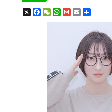
X
Facebook
WeChat
WhatsApp
Gmail
Email
共
有