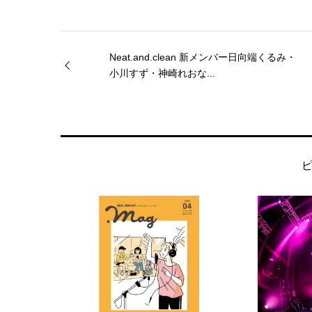
Neat.and.clean 新メンバー日向端くるみ・
小川すず・神崎れおな...