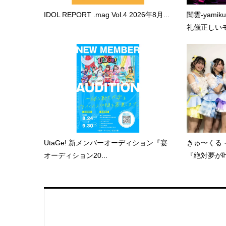
IDOL REPORT .mag Vol.4 2026年8月...
闇雲-yami
礼儀正しいモ.
UtaGe! 新メンバーオーディション『宴
きゅ〜くる 
オーディション20...
『絶対夢が叶