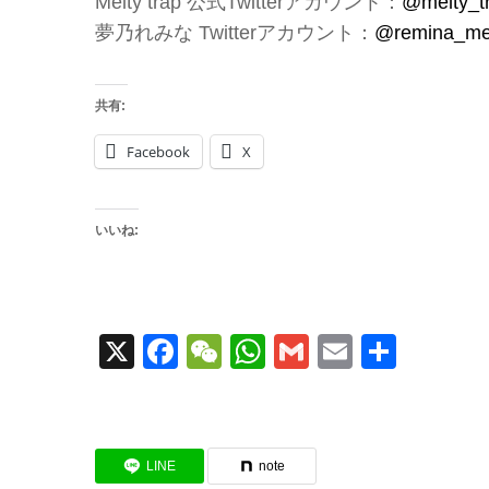
Melty trap 公式Twitterアカウント：
@melty_t
夢乃れみな Twitterアカウント：
@remina_mel
共有:
Facebook
X
いいね:
X
Facebook
WeChat
WhatsApp
Gmail
Email
共
有
LINE
note