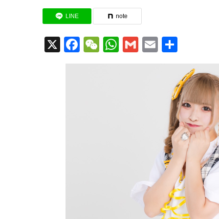
LINE
note
X
Facebook
WeChat
WhatsApp
Gmail
Email
共
有