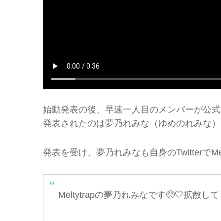
始動発表の後、早速一人目のメンバーが公式Twit
発表されたのは夢乃れみな（ゆめのれみな）
発表を受け、夢乃れみなも自身のTwitterでMe
Meltytrapの夢乃れみなです🥺🤍拡散し