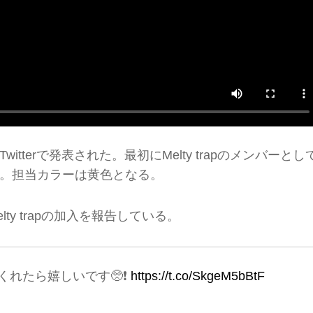
terで発表された。最初にMelty trapのメンバーとし
。担当カラーは黄色となる。
lty trapの加入を報告している。
てくれたら嬉しいです🥺❗️
https://t.co/SkgeM5bBtF