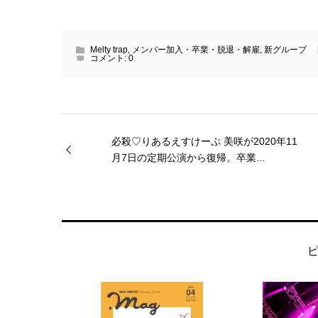
Melty trap
,
メンバー加入・卒業・脱退・解雇
,
新グループ
コメント:
0
必殺♡りあるえすけーぷ 美咲が2020年11
月7日の定期公演から復帰。卒業...