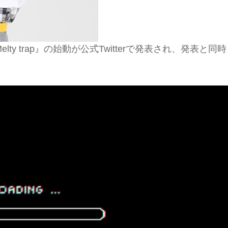
lty trap』の始動が公式Twitterで発表され、発表と同時