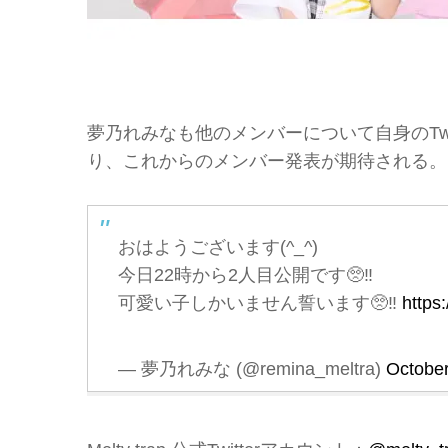
夢乃れみなも他のメンバーについて自身のTw
り、これからのメンバー発表が期待される。
おはようございます(^_^)
今日22時から2人目公開です🥺‼️
可愛い子しかいません誓います🥺‼️
https
— 夢乃れみな (@remina_meltra)
October