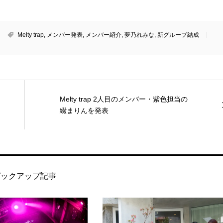
Melty trap
,
メンバー発表
,
メンバー紹介
,
夢乃れみな
,
新グループ結成
Melty trap 2人目のメンバー・紫色担当の
綴まりんを発表
ピックアップ記事