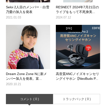
Seloi 2人目のメンバー・白雪
RESNECT 2024年7月21日の
乃愛の加入を発表
ライブをもって不死身美...
2021.01.03
2024.07.12
【PR】
Dream Zone Zone Nに新メ
高音質ANCノイズキャンセリ
ンバー加入を発表。富...
ングイヤホン【NeoBuds P...
2020.10.21
コメント ( 0 )
トラックバック ( 0 )