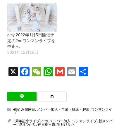
elsy 2022年1月5日開催予
定の2ndワンマンライブを
中止へ
2021年12月15日
X
Facebook
WeChat
WhatsApp
Gmail
Email
共
有
elsy
,
お披露目
,
メンバー加入・卒業・脱退・解雇
,
ワンマンライ
ブ
1周年記念ライブ
,
elsy
,
メンバー加入
,
ワンマンライブ
,
新メンバ
ー
,
望月ひかり
,
神谷樹里奈
,
羽月ひなた