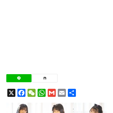
X
Facebook
WeChat
WhatsApp
Gmail
Email
共
有