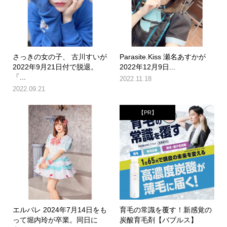
さっきの女の子、 古川すいが
Parasite.Kiss 瀬名あすかが
2022年9月21日付で脱退。
2022年12月9日...
「...
2022.11.18
2022.09.21
【PR】
エルパレ 2024年7月14日をも
育毛の常識を覆す！新感覚の
って堀内玲が卒業。同日に
炭酸育毛剤【バブルス】