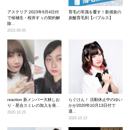
アステリア 2023年9月4日付
育毛の常識を覆す！新感覚の
で候補生・桜井すぅの契約解
炭酸育毛剤【バブルス】
除...
2023.09.05
reaction 新メンバー大林しお
らぐけん！ 活動休止中のゆい
り・星合スミレの加入を発...
かが2020年10月13日付で
退...
2020.10.25
2020.10.13