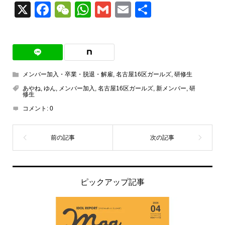
X
Facebook
WeChat
WhatsApp
Gmail
Email
共
有
メンバー加入・卒業・脱退・解雇
,
名古屋16区ガールズ
,
研修生
あやね
,
ゆん
,
メンバー加入
,
名古屋16区ガールズ
,
新メンバー
,
研
修生
コメント:
0
ピックアップ記事