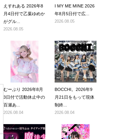
えすれある 2026年8
I MY ME MINE 2026
月4日付で乙葉ゆめか
年8月5日付で広...
ト
がグル...
2026.08.05
2026.08.05
し
むーぷり 2026年8月
BOCCHI。2026年9
3日付で活動休止中の
月21日をもって現体
百瀬あ...
制終...
2026.08.04
2026.08.04