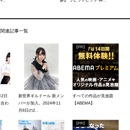
P...
拶】 ラビットビット 神...
関連記事一覧
【PR】
月2日
新世界ギルドール 新メン
すべての作品が見放題
に合わ
バーが加入。2024年11
【ABEMA】
月8日の2...
【PR】