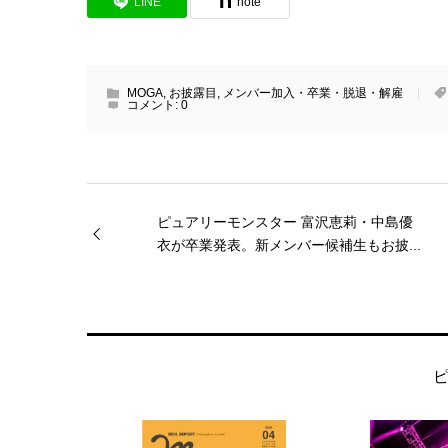
LINE
note
MOGA
,
お披露目
,
メンバー加入・卒業・脱退・解雇
コメント:
0
ピュアリーモンスター 富沢恵莉・中島優
衣が卒業発表。新メンバー候補生もお披...