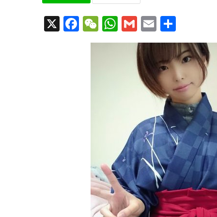
X
Facebook
WeChat
WhatsApp
Gmail
Email
共
有