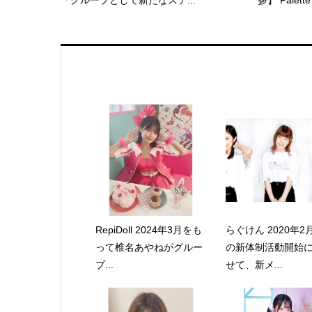
「グループとして新たなステ...
拶】 Palette 
RepiDoll 2024年3月をも
らぐけん 2020年2
って椎名あやねがグルー
の新体制活動開始
プ...
せて、新メ...