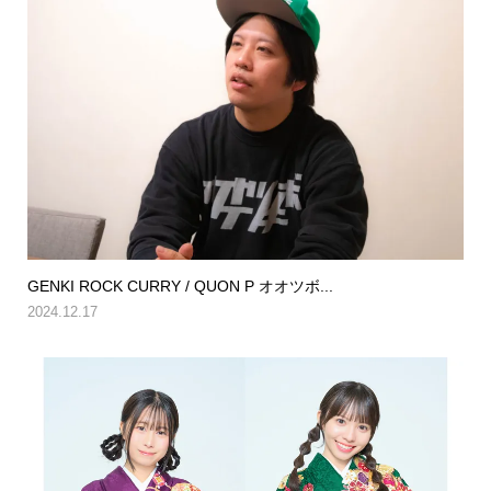
GENKI ROCK CURRY / QUON P オオツボ...
2024.12.17