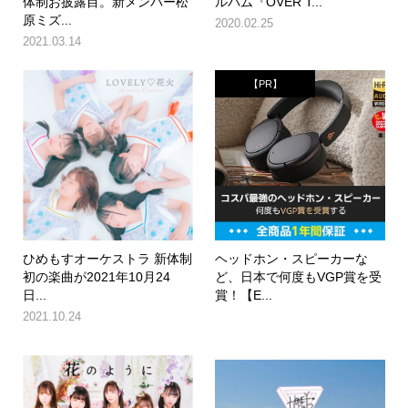
体制お披露目。新メンバー松
ルバム『OVER T...
原ミズ...
2020.02.25
2021.03.14
【PR】
ひめもすオーケストラ 新体制
ヘッドホン・スピーカーな
初の楽曲が2021年10月24
ど、日本で何度もVGP賞を受
日...
賞！【E...
2021.10.24