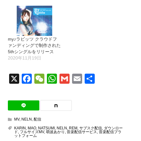
my♪ラビッツ クラウドフ
ァンディングで制作された
5thシングルをリリース
2020年11月19日
X
Facebook
WeChat
WhatsApp
Gmail
Email
共
有
MV
,
NELN
,
配信
KARIN
,
MAO
,
NATSUMI
,
NELN
,
REM
,
サブスク配信
,
ダウンロー
ド
,
フルサイズMV
,
萌波あかり
,
音楽配信サービス
,
音楽配信プラ
ットフォーム