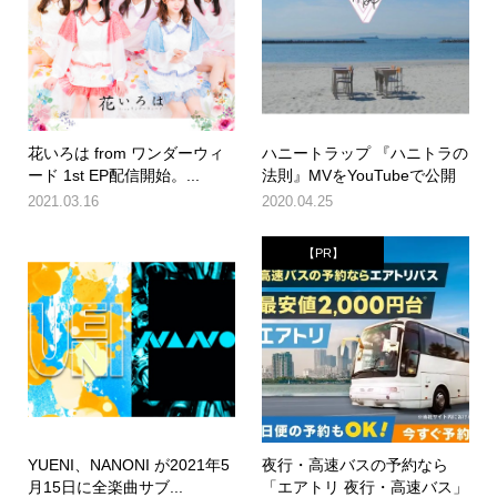
花いろは from ワンダーウィ
ハニートラップ 『ハニトラの
ード 1st EP配信開始。...
法則』MVをYouTubeで公開
2021.03.16
2020.04.25
【PR】
YUENI、NANONI が2021年5
夜行・高速バスの予約なら
月15日に全楽曲サブ...
「エアトリ 夜行・高速バス」