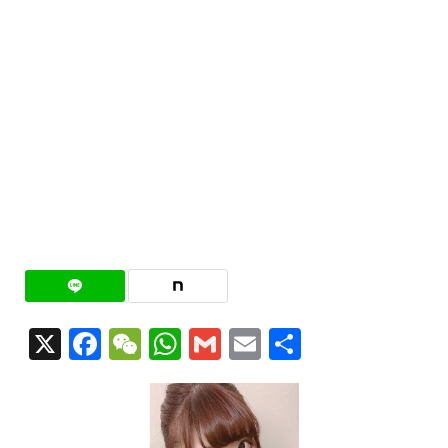
X
Facebook
WeChat
WhatsApp
Gmail
Email
共
有