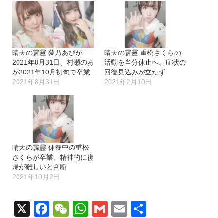
晴天の霹靂 夢乃あぴが
晴天の霹靂 重松さくらの
2021年8月31日、村瀬のあ
活動を当分休止へ。症状の
が2021年10月初旬で卒業
回復見込みが立たず
2021年8月31日
2021年2月10日
晴天の霹靂 休養中の重松
さくらが卒業。精神的に復
帰が難しいと判断
2021年10月2日
X
Facebook
WeChat
WhatsApp
Gmail
Email
共