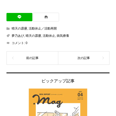
有
晴天の霹靂
,
活動休止／活動再開
夢乃あぴ
,
晴天の霹靂
,
活動休止
,
病気療養
コメント:
0
ピックアップ記事