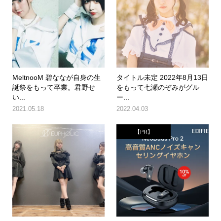
MeltnooM 碧ななが自身の生
タイトル未定 2022年8月13日
誕祭をもって卒業。君野せ
をもって七瀬のぞみがグル
い...
ー...
2021.05.18
2022.04.03
【PR】