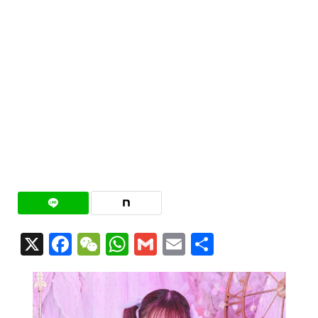
X
Facebook
WeChat
WhatsApp
Gmail
Email
共
有