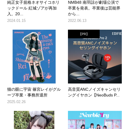
純正女子規格ネオサイコホリ
NMB48 南羽諒が劇場公演で
ックドール 紅城ゾアが再加
卒業を発表。卒業後は芸能界
入。20...
から...
2024.01.15
2022.06.13
【PR】
猫の眼に宇宙 篠宮レイがグル
高音質ANCノイズキャンセリ
ープ卒業・事務所退所
ングイヤホン【NeoBuds P...
2025.02.26