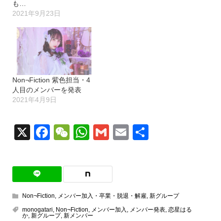
も…
2021年9月23日
Non¬Fiction 紫色担当・4
人目のメンバーを発表
2021年4月9日
X
Facebook
WeChat
WhatsApp
Gmail
Email
共
有
Non¬Fiction
,
メンバー加入・卒業・脱退・解雇
,
新グループ
monogatari
,
Non¬Fiction
,
メンバー加入
,
メンバー発表
,
恋星はる
か
,
新グループ
,
新メンバー