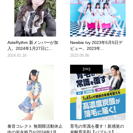
AsteRythm 新メンバーが加
Newbie Ivy 2023年5月5日デ
入。2024年1月27日に...
ビュー。2023年...
2024.01.16
2023.05.06
【PR】
奏音コレクト 無期限活動休止
育毛の常識を覆す！新感覚の
中の岩永姫乃が2024年1月
炭酸育毛剤【バブルス】