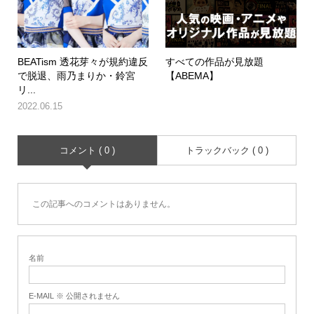
BEATism 透花芽々が規約違反
すべての作品が見放題
で脱退、雨乃まりか・鈴宮
【ABEMA】
リ...
2022.06.15
コメント ( 0 )
トラックバック ( 0 )
この記事へのコメントはありません。
名前
E-MAIL ※ 公開されません