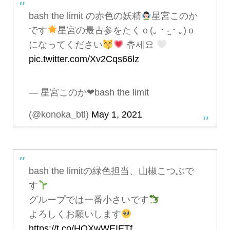
bash the limit の赤色の妖精
星宮このか
です
星宮の最古参をたくｏ(｡・‧̫・｡)ｏ
になってください
츄세요
pic.twitter.com/Xv2Cqs66lz
— 星宮このか❤︎bash the limit
(@konoka_btl)
May 1, 2021
bash the limitの緑色担当、山椒こつぶで
す
グループでは一番小さいです
よろしくお願いします
https://t.co/HOXwWEIETf