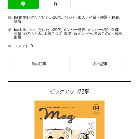
bash the limit
,
だいたい20代
,
メンバー加入・卒業・脱退・解雇
,
改名
bash the limit
,
だいたい20代
,
メンバー発表
,
メンバー紹介
,
佐藤
和泉
,
姫乃もとみ
,
山椒こつぶ
,
改名
,
新メンバー
,
星宮このか
,
柚木
那夏
コメント:
0
ピックアップ記事