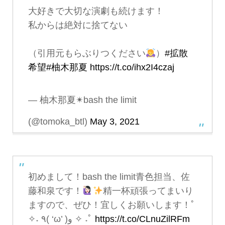
大好きで大切な演劇も続けます！
私からは絶対に捨てない
（引用元もらぶりつください
）
#拡散
希望
#柚木那夏
https://t.co/ihx2I4czaj
— 柚木那夏✴︎bash the limit
(@tomoka_btl)
May 3, 2021
初めまして！bash the limit青色担当、佐
藤和泉です！
精一杯頑張ってまいり
ますので、ぜひ！宜しくお願いします！ﾟ
✧˖ ٩( ‘ω’ )و ✧ ˖ﾟ
https://t.co/CLnuZilRFm