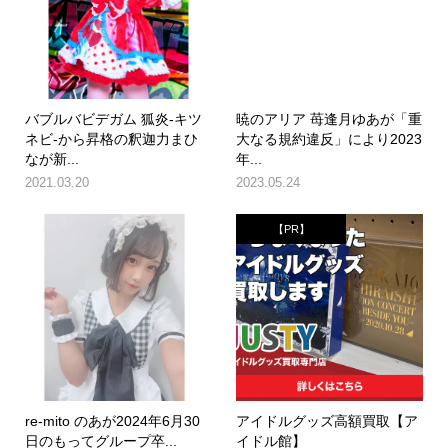
バブルバビデガム 狐炎-キツ
暁のアリア 苺逢月ゆあが「重
ネビ-から昇格の釈迦力まひ
大なる規約違反」により2023
なが新...
年...
2021.03.20
2023.05.24
【PR】
re-mito のあが2024年6月30
アイドルグッズ高額買取【ア
日のもってグループ卒...
イドル館】