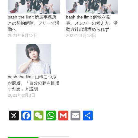
中…
bash the limit 所属事務所
bash the limit 解散を発
との契約解除。フリーで活
表。メンバーの考え方、活
動へ
動方針の溝埋められず
2021年8月12日
2022年1月13日
bash the limit 山椒こつぶ
が脱退。「自分の夢を目指
すため」と説明
2021年9月8日
X
Facebook
WeChat
WhatsApp
Gmail
Email
共
有