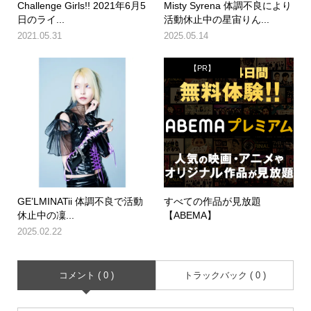
Challenge Girls!! 2021年6月5
Misty Syrena 体調不良により
日のライ...
活動休止中の星宙りん...
2021.05.31
2025.05.14
【PR】
GE’LMINATii 体調不良で活動
すべての作品が見放題
休止中の凜...
【ABEMA】
2025.02.22
コメント ( 0 )
トラックバック ( 0 )