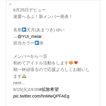
6月25日デビュー
迷愛へるぷ！新メンバー発表！
名前
天月(あまつき) ゆい
→
@YUI_meiai
担当カラー
赤
メンバーから一言
初めてアイドル活動をします
精一杯頑張るので応援よろしくお願いし
ます
next…
6/15(火)19:00
#拡散希望
pic.twitter.com/hnMwQPFAEg