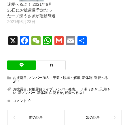
迷愛へるぷ！ 2021年6月
25日にお披露目予定だっ
た一ノ瀬うさぎが活動辞退
2021年6月23日
X
Facebook
WeChat
WhatsApp
Gmail
Email
共
有
お披露目
,
メンバー加入・卒業・脱退・解雇
,
新体制
,
迷愛へる
ぷ！
お披露目
,
お披露目ライブ
,
メンバー発表
,
一ノ瀬うさぎ
,
天月ゆ
い
,
新メンバー
,
新体制
,
白花るか
,
迷愛へるぷ！
コメント:
0