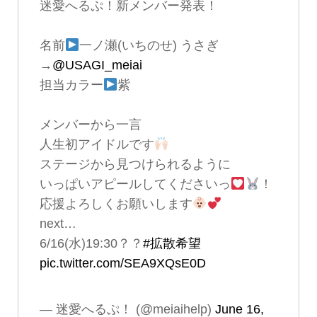
迷愛へるぷ！新メンバー発表！
名前
一ノ瀬(いちのせ) うさぎ
→
@USAGI_meiai
担当カラー
紫
メンバーから一言
人生初アイドルです
ステージから見つけられるように
いっぱいアピールしてくださいっ
！
応援よろしくお願いします
next…
6/16(水)19:30？？
#拡散希望
pic.twitter.com/SEA9XQsE0D
— 迷愛へるぷ！ (@meiaihelp)
June 16,