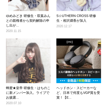
ゆめみどき 研修生・双葉みん
S☆UTHERN CROSS 研修
との親権者から契約解除の申
生・相沢燐香が加入
し出が...
2020.12.17
2020.11.15
【PR】
蜂蜜★皇帝 研修生・はちのこ
ヘッドホン・スピーカーな
に新メンバー加入。ライブで
ど、日本で何度もVGP賞を受
お披露...
賞！【E...
2020.07.10