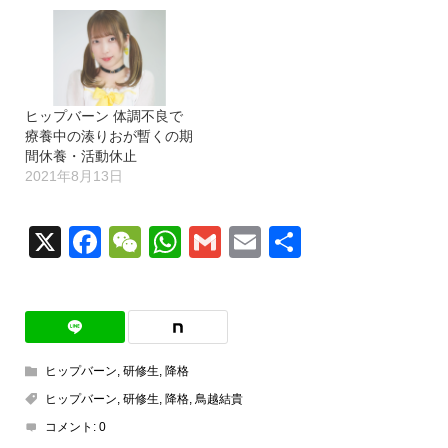
ヒップバーン 体調不良で
療養中の湊りおが暫くの期
間休養・活動休止
2021年8月13日
X
Facebook
WeChat
WhatsApp
Gmail
Email
共
有
ヒップバーン
,
研修生
,
降格
ヒップバーン
,
研修生
,
降格
,
鳥越結貴
コメント:
0