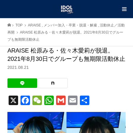
TOP
ARAISE
,
メンバー加入・卒業・脱退・解雇
,
活動休止／活動
再開
ARAISE 松原みる・佐々木愛莉が脱退。2021年8月30日でグルー
プも無期限活動休止
ARAISE 松原みる・佐々木愛莉が脱退。
2021年8月30日でグループも無期限活動休止
2021.08.21
X
Facebook
WeChat
WhatsApp
Gmail
Email
共
有