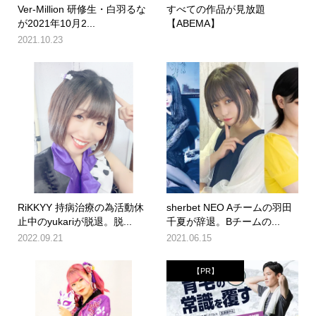
Ver-Million 研修生・白羽るな
すべての作品が見放題
が2021年10月2...
【ABEMA】
2021.10.23
RiKKYY 持病治療の為活動休
sherbet NEO Aチームの羽田
止中のyukariが脱退。脱...
千夏が辞退。Bチームの...
2022.09.21
2021.06.15
【PR】