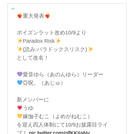
重大発表
ポイズンラット改め10/9より
Paradox Risk
(読み:パラドックスリスク)
として改名！
愛音ゆら（あのんゆら）リーダー
亞呪。（あじゅ）
新メンバーに
うゆ
嫁伽子むこ（よめがねむこ）
を迎え四人体制にて10/9お披露目ライ
ブ！
pic.twitter.com/olfKKjIaNv