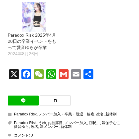
Paradox Risk 2025年4月
20日の卒業イベントをも
って愛音ゆらが卒業
2024年8月26日
X
Facebook
WeChat
WhatsApp
Gmail
Email
共
有
Paradox Risk
,
メンバー加入・卒業・脱退・解雇
,
改名
,
新体制
Paradox Risk
,
うゆ
,
お披露目
,
メンバー加入
,
亞呪。
,
嫁伽子むこ
,
愛音ゆら
,
改名
,
新メンバー
,
新体制
コメント:
0