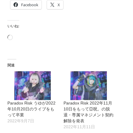
Facebook
X
いいね:
読
み
込
関連
み
中…
Paradox Risk うゆが2022
Paradox Risk 2022年11月
年10月20日のライブをも
10日をもって亞呪。の脱
って卒業
退・専属マネジメント契約
2022年9月7日
解除を発表
2022年11月11日