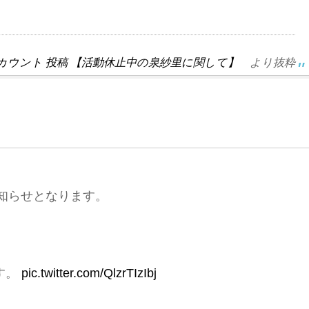
tterアカウント 投稿 【活動休止中の泉紗里に関して】
より抜粋
知らせとなります。
す。
pic.twitter.com/QlzrTIzIbj