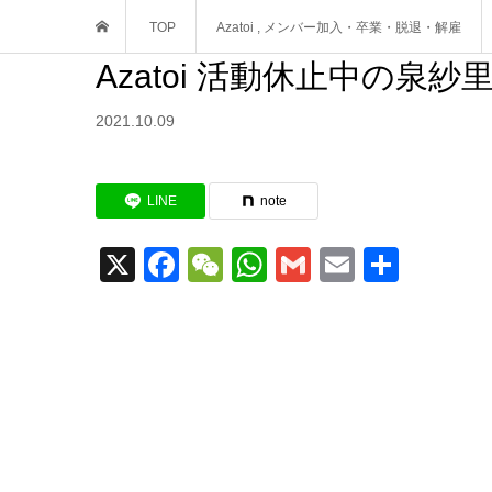
TOP
Azatoi
,
メンバー加入・卒業・脱退・解雇
Azatoi 活動休止中の泉紗
2021.10.09
LINE
note
X
Facebook
WeChat
WhatsApp
Gmail
Email
共
有