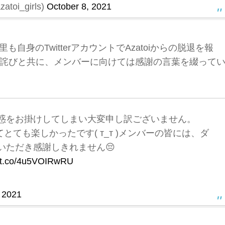
oi_girls)
October 8, 2021
も自身のTwitterアカウントでAzatoiからの脱退を報
詫びと共に、メンバーに向けては感謝の言葉を綴って
惑をお掛けしてしまい大変申し訳ございません。
てとても楽しかったです( т_т )メンバーの皆には、ダ
いただき感謝しきれません😔
//t.co/4u5VOIRwRU
 2021