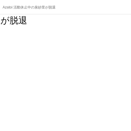
Azatoi 活動休止中の泉紗里が脱退
里が脱退