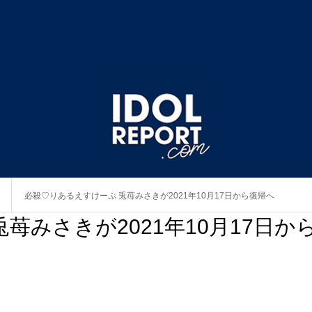
必殺♡りあるえすけーぷ 兎苺みさきが2021年10月17日から復帰へ
苺みさきが2021年10月17日か