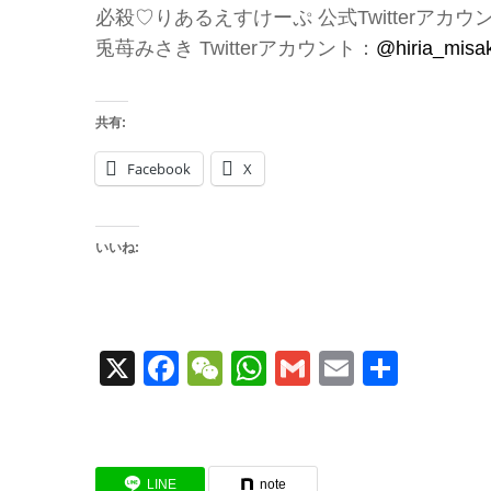
必殺♡りあるえすけーぷ 公式Twitterアカウ
兎苺みさき Twitterアカウント：
@hiria_misak
共有:
Facebook
X
いいね:
X
Facebook
WeChat
WhatsApp
Gmail
Email
共
有
LINE
note