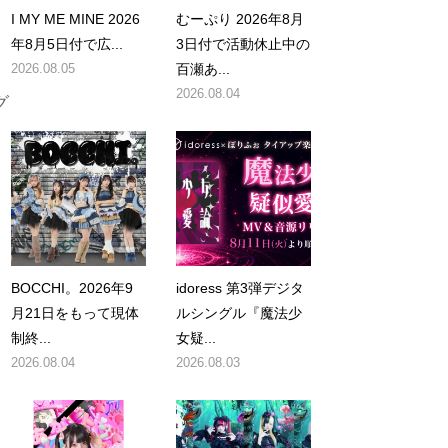
I MY ME MINE 2026
むーぷり 2026年8月
年8月5日付で広...
3日付で活動休止中の
2026.08.05
百瀬あ...
2026.08.04
グ
BOCCHI。2026年9
idoress 第3弾デジタ
月21日をもって現体
ルシングル『魔法少
制終...
女疑...
2026.08.04
2026.08.03