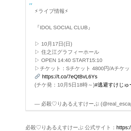
⚡︎ライブ情報⚡︎
『IDOL SOCIAL CLUB』
▷ 10月17日(日)
▷ 住之江グラフィーホール
▷ OPEN 14:40 START15:10
▷チケット：Sチケット 4800円/Aチケット
https://t.co/7eQtBvL6Ys
(チケ発：10月5日18時～)
#逃避すけじゅ
— 必殺♡りあるえすけーぷ (@real_escap
必殺♡りあるえすけーぷ 公式サイト：
https: