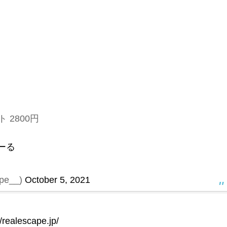
 2800円
ーる
e__)
October 5, 2021
//realescape.jp/