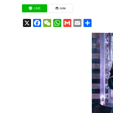
LINE
note
X
Facebook
WeChat
WhatsApp
Gmail
Email
共
有