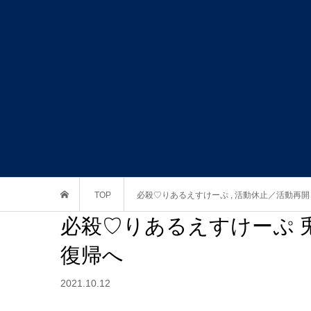
TOP
必殺♡りあるえすけーぷ
,
活動休止／活動再開
必殺♡りあるえすけーぷ 兎
復帰へ
2021.10.12