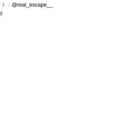
ント：
@real_escape__
i