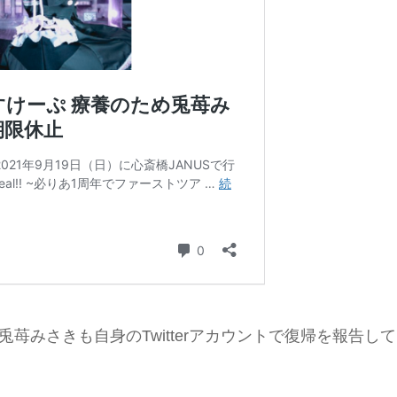
、兎苺みさきも自身のTwitterアカウントで復帰を報告して