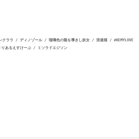
ノンクララ / ディノゾール / 瑠璃色の龍を導きし妖女 / 浪速猫 / #BEMYLOVE 
/ 必殺♡りあるえすけーぷ / ミソラドエジソン
