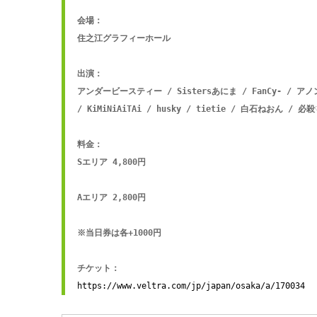
会場：

住之江グラフィーホール

出演：

アンダービースティー / Sistersあにま / FanCy- / ア
/ KiMiNiAiTAi / husky / tietie / 白石ねおん 
料金：

Sエリア 4,800円

Aエリア 2,800円

※当日券は各+1000円

チケット：
https://www.veltra.com/jp/japan/osaka/a/170034