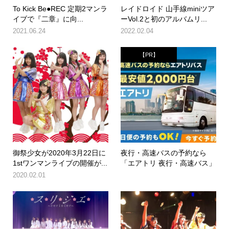
To Kick Be●REC 定期2マンラ
レイドロイド 山手線miniツア
イブで『二章』に向...
ーVol.2と初のアルバムリ...
2021.06.24
2022.02.04
【PR】
御祭少女が2020年3月22日に
夜行・高速バスの予約なら
1stワンマンライブの開催が...
「エアトリ 夜行・高速バス」
2020.02.01