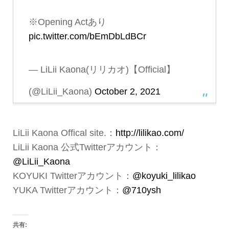
※Opening Actあり
pic.twitter.com/bEmDbLdBCr
— LiLii Kaona(リリカオ)【Official】
(@LiLii_Kaona)
October 2, 2021
LiLii Kaona Offical site.：
http://lilikao.com/
LiLii Kaona 公式Twitterアカウント：
@LiLii_Kaona
KOYUKI Twitterアカウント：
@koyuki_lilikao
YUKA Twitterアカウント：
@710ysh
共有: