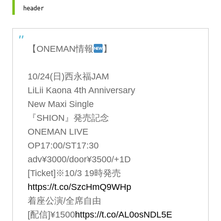
header
【ONEMAN情報
】
10/24(日)西永福JAM
LiLii Kaona 4th Anniversary
New Maxi Single
『SHION』発売記念
ONEMAN LIVE
OP17:00/ST17:30
adv¥3000/door¥3500/+1D
[Ticket]※10/3 19時発売
https://t.co/SzcHmQ9WHp
着座公演/全席自由
[配信]¥1500
https://t.co/AL0osNDL5E