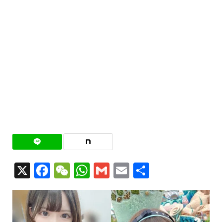
X
Facebook
WeChat
WhatsApp
Gmail
Email
共
有