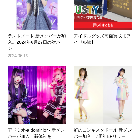
ラストノート 新メンバーが加
アイドルグッズ高額買取【ア
入。2024年6月27日の対バ
イドル館】
ン...
2024.06.16
アドミオ-a dominion- 新メン
虹のコンキスタドール 新メン
バーが加入、新体制を...
バー加入、7周年EPリリー