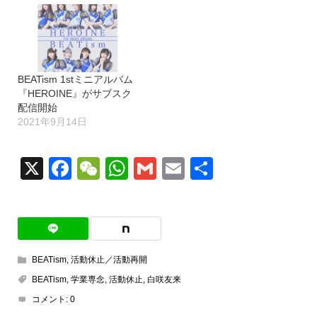
BEATism 1stミニアルバム
『HEROINE』がサブスク
配信開始
2021年9月14日
X
Facebook
WeChat
WhatsApp
Gmail
Email
共
有
BEATism
,
活動休止／活動再開
BEATism
,
学業専念
,
活動休止
,
白咲友来
コメント:
0