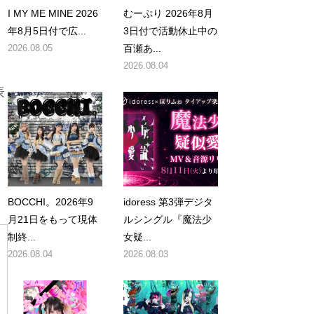
I MY ME MINE 2026
むーぷり 2026年8月
年8月5日付で広...
3日付で活動休止中の
2026.08.05
百瀬あ...
2026.08.04
表
BOCCHI。2026年9
idoress 第3弾デジタ
月21日をもって現体
ルシングル『魔法少
制終...
女疑...
2026.08.04
2026.08.03