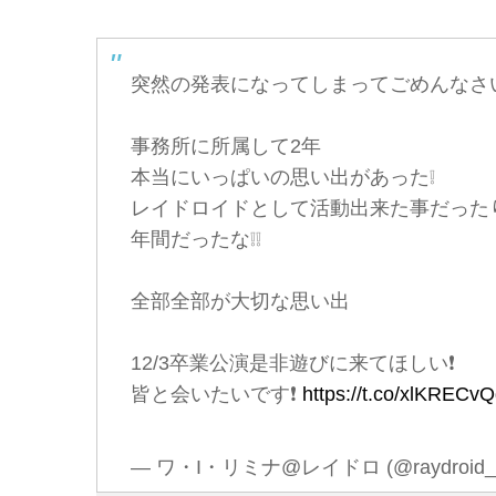
突然の発表になってしまってごめんなさ
事務所に所属して2年
本当にいっぱいの思い出があった❕
レイドロイドとして活動出来た事だった
年間だったな❕❕
全部全部が大切な思い出
12/3卒業公演是非遊びに来てほしい❗️
皆と会いたいです❗️
https://t.co/xlKRECv
— ワ・I・リミナ@レイドロ (@raydroid_r