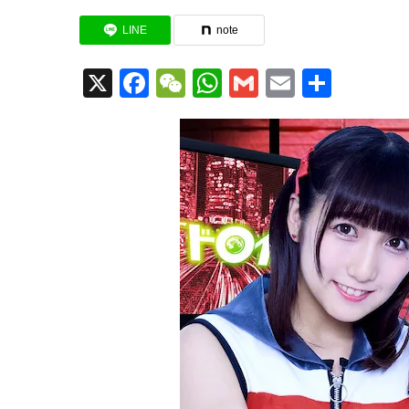
LINE
note
X
Facebook
WeChat
WhatsApp
Gmail
Email
共
有