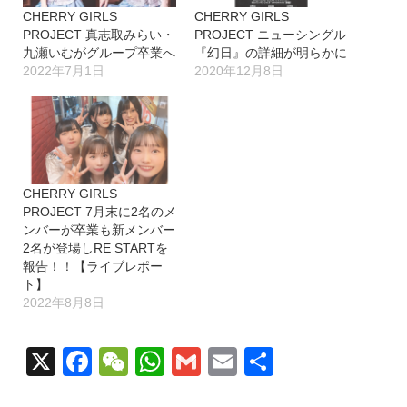
CHERRY GIRLS
CHERRY GIRLS
PROJECT 真志取みらい・
PROJECT ニューシングル
九瀬いむがグループ卒業へ
『幻日』の詳細が明らかに
2022年7月1日
2020年12月8日
CHERRY GIRLS
PROJECT 7月末に2名のメ
ンバーが卒業も新メンバー
2名が登場しRE STARTを
報告！！【ライブレポー
ト】
2022年8月8日
X
Facebook
WeChat
WhatsApp
Gmail
Email
共
有