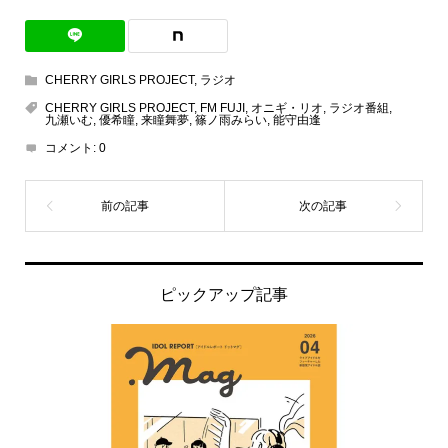
CHERRY GIRLS PROJECT
,
ラジオ
CHERRY GIRLS PROJECT
,
FM FUJI
,
オニギ・リオ
,
ラジオ番組
,
九瀬いむ
,
優希瞳
,
来瞳舞夢
,
篠ノ雨みらい
,
能守由逢
コメント:
0
ピックアップ記事