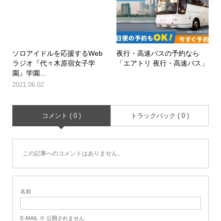
ソロアイドルを応援するWeb
夜行・高速バスの予約なら
ラジオ『代々木原宿女子学
「エアトリ 夜行・高速バス」
園』学園...
2021.06.02
コメント ( 0 )
トラックバック ( 0 )
この記事へのコメントはありません。
名前
E-MAIL ※ 公開されません