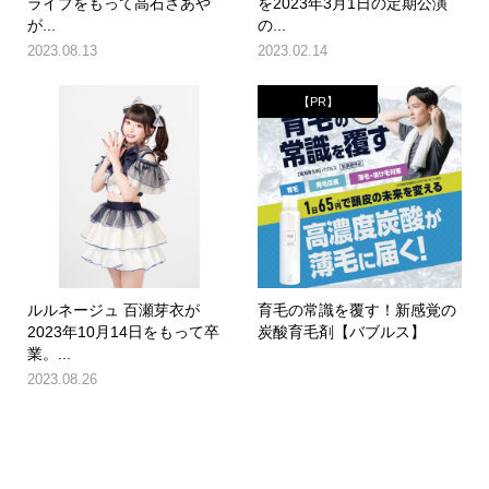
ライブをもって高石さあや
を2023年3月1日の定期公演
が...
の...
2023.08.13
2023.02.14
【PR】
ルルネージュ 百瀬芽衣が
育毛の常識を覆す！新感覚の
2023年10月14日をもって卒
炭酸育毛剤【バブルス】
業。...
2023.08.26