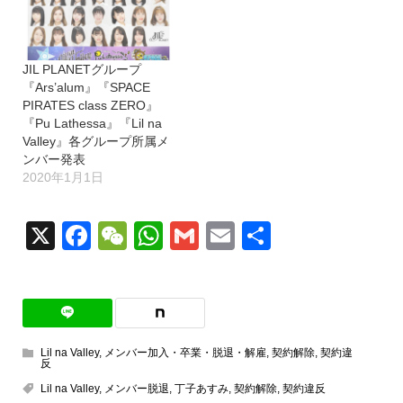
JIL PLANETグループ
『Ars’alum』『SPACE
PIRATES class ZERO』
『Pu Lathessa』『Lil na
Valley』各グループ所属メ
ンバー発表
2020年1月1日
X
Facebook
WeChat
WhatsApp
Gmail
Email
共
有
Lil na Valley
,
メンバー加入・卒業・脱退・解雇
,
契約解除
,
契約違
反
Lil na Valley
,
メンバー脱退
,
丁子あすみ
,
契約解除
,
契約違反