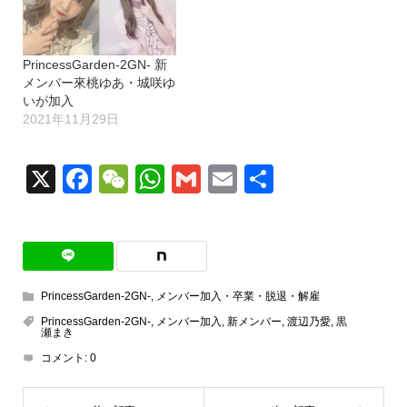
PrincessGarden-2GN- 新
メンバー來桃ゆあ・城咲ゆ
いが加入
2021年11月29日
X
Facebook
WeChat
WhatsApp
Gmail
Email
共
有
PrincessGarden-2GN-
,
メンバー加入・卒業・脱退・解雇
PrincessGarden-2GN-
,
メンバー加入
,
新メンバー
,
渡辺乃愛
,
黒
瀬まき
コメント:
0