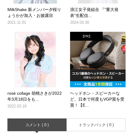
MilkShake 新メンバー夕桜り
浪江女子発組合 『”重大発
ょうかが加入・お披露目
表”生配信...
2021.11.01
2024.03.30
【PR】
rosé collage 胡桃さきが2022
ヘッドホン・スピーカーな
年3月18日をも...
ど、日本で何度もVGP賞を受
賞！【E...
2022.03.19
コメント ( 0 )
トラックバック ( 0 )