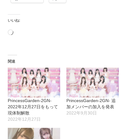
いいね:
読
み
込
関連
み
中…
PrincessGarden-2GN-
PrincessGarden-2GN- 追
2022年12月27日をもって
加メンバーの加入を発表
現体制解散
2022年9月30日
2022年12月27日