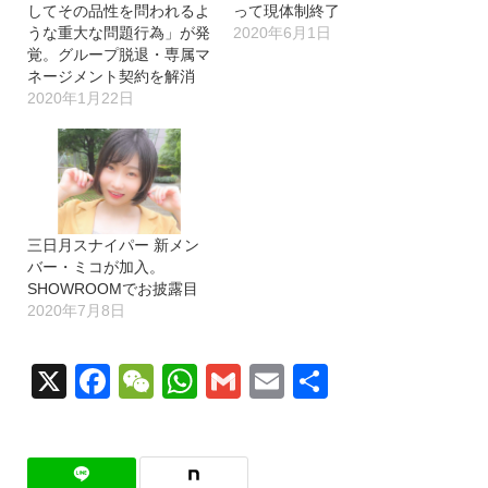
してその品性を問われるよ
って現体制終了
うな重大な問題行為」が発
2020年6月1日
覚。グループ脱退・専属マ
ネージメント契約を解消
2020年1月22日
三日月スナイパー 新メン
バー・ミコが加入。
SHOWROOMでお披露目
2020年7月8日
X
Facebook
WeChat
WhatsApp
Gmail
Email
共
有