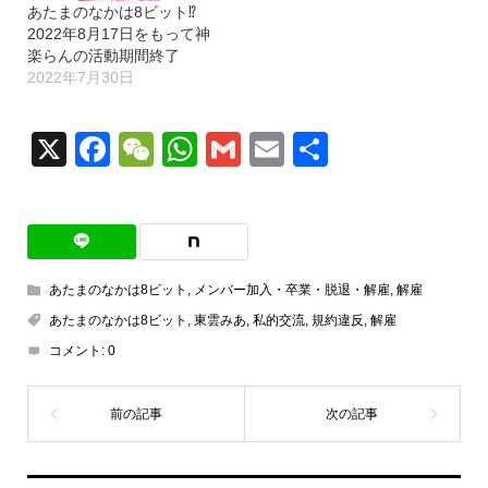
あたまのなかは8ビット⁉︎
2022年8月17日をもって神
楽らんの活動期間終了
2022年7月30日
X
Facebook
WeChat
WhatsApp
Gmail
Email
共
有
あたまのなかは8ビット
,
メンバー加入・卒業・脱退・解雇
,
解雇
あたまのなかは8ビット
,
東雲みあ
,
私的交流
,
規約違反
,
解雇
コメント:
0