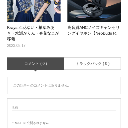
Krays 乙花ゆい・柚葉みあ
高音質ANCノイズキャンセリ
き・水瀬かりん・春花なこが
ングイヤホン【NeoBuds P...
移籍...
2023.08.17
コメント ( 0 )
トラックバック ( 0 )
この記事へのコメントはありません。
名前
E-MAIL ※ 公開されません