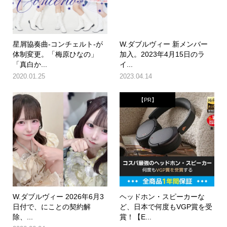
星屑協奏曲-コンチェルト-が
W.ダブルヴィー 新メンバー
体制変更。「梅原ひなの」
加入。2023年4月15日のラ
「真白か...
イ...
2020.01.25
2023.04.14
【PR】
W.ダブルヴィー 2026年6月3
ヘッドホン・スピーカーな
日付で、にことの契約解
ど、日本で何度もVGP賞を受
除、...
賞！【E...