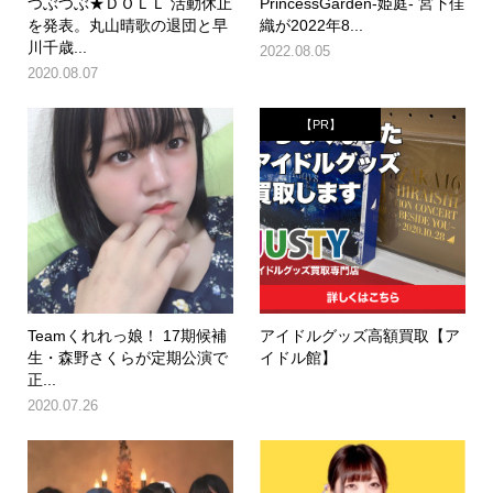
つぶつぶ★ＤＯＬＬ 活動休止
PrincessGarden-姫庭- 宮下佳
を発表。丸山晴歌の退団と早
織が2022年8...
川千歳...
2022.08.05
2020.08.07
【PR】
Teamくれれっ娘！ 17期候補
アイドルグッズ高額買取【ア
生・森野さくらが定期公演で
イドル館】
正...
2020.07.26