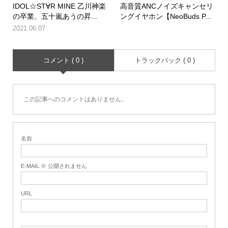
IDOL☆ST∀R MINE 乙川神楽
高音質ANCノイズキャンセリ
の卒業、五十嵐あうの昇...
ングイヤホン【NeoBuds P...
2021.06.07
コメント ( 0 )
トラックバック ( 0 )
この記事へのコメントはありません。
名前
E-MAIL ※ 公開されません
URL