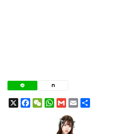
X
Facebook
WeChat
WhatsApp
Gmail
Email
共
有