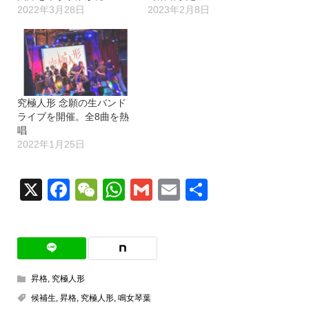
2022年3月28日
2023年2月8日
究極人形 念願の生バンド
ライブを開催。全8曲を熱
唱
2022年1月25日
X
Facebook
WeChat
WhatsApp
Gmail
Email
共
有
昇格
,
究極人形
候補生
,
昇格
,
究極人形
,
鳴女琴葉