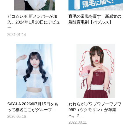
ピコ☆レボ 新メンバーが加
育毛の常識を覆す！新感覚の
入。2024年1月20日にデビュ
炭酸育毛剤【バブルス】
ー
2024.01.14
SAY-LA 2026年7月15日をも
われらがプワプワプーワプワ
って椎名ここがグループ...
99P（ツクモリン）が卒業
へ。2...
2026.05.16
2022.08.11