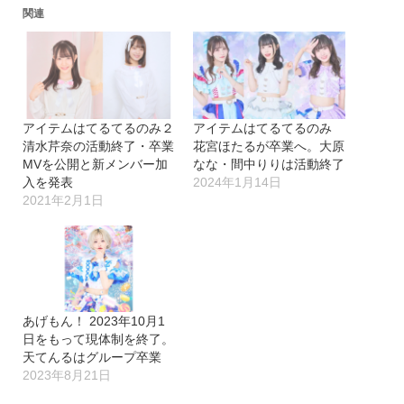
関連
アイテムはてるてるのみ２
アイテムはてるてるのみ
清水芹奈の活動終了・卒業
花宮ほたるが卒業へ。大原
MVを公開と新メンバー加
なな・間中りりは活動終了
入を発表
2024年1月14日
2021年2月1日
あげもん！ 2023年10月1
日をもって現体制を終了。
天てんるはグループ卒業
2023年8月21日