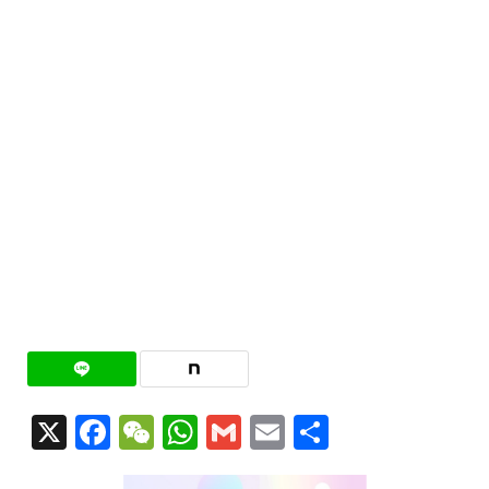
X
Facebook
WeChat
WhatsApp
Gmail
Email
共
有