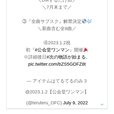
＼DMするだけ
／
＼7月末まで／
③『全曲サブスク』解禁決定
＼新曲含む全8曲／
④2023.1.2祝
初『
#公会堂ワンマン
』開催
※詳細後日
#次の物語が始まる
。
pic.twitter.com/bZS5GDFZ8t
— アイテムはてるてるのみ３
@2023.1.2【公会堂ワンマン】
(@teruteru_OFC)
July 9, 2022