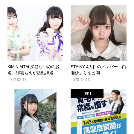
KiMiNiAiTAi 瀬谷なつめの脱
STAiNY 4人目のメンバー・白
退、綿雲もえが活動辞退...
瀬ひよりを公開
2022.03.16
2020.12.16
【PR】