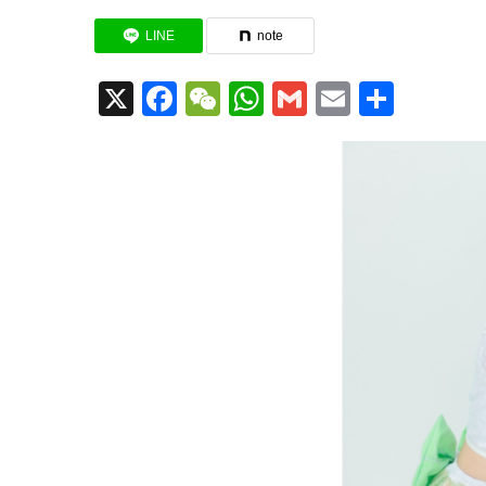
LINE
note
X
Facebook
WeChat
WhatsApp
Gmail
Email
共
有