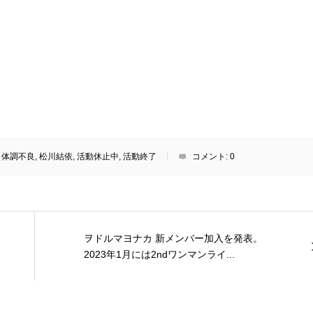
,
体調不良
,
松川結依
,
活動休止中
,
活動終了
コメント:
0
ヲドルマヨナカ 新メンバー加入を発表。
2023年1月には2ndワンマンライ...