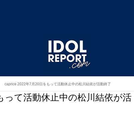
caprice 2022年7月20日をもって活動休止中の松川結依が活動終了
20日をもって活動休止中の松川結依が活