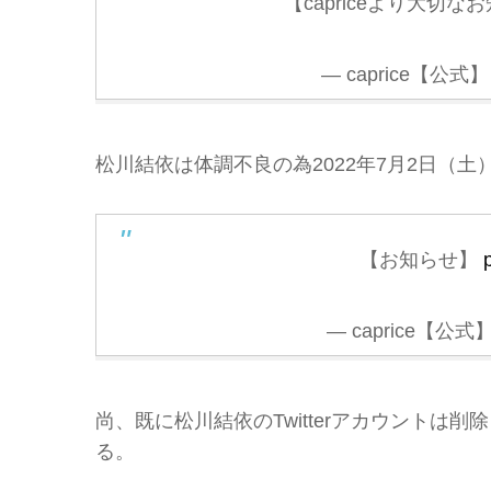
【capriceより大切な
— caprice【公式】 
松川結依は体調不良の為2022年7月2日（
【お知らせ】
— caprice【公式】 
尚、既に松川結依のTwitterアカウント
る。