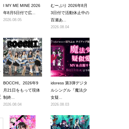
I MY ME MINE 2026
むーぷり 2026年8月
年8月5日付で広...
3日付で活動休止中の
2026.08.05
百瀬あ...
2026.08.04
で
BOCCHI。2026年9
idoress 第3弾デジタ
月21日をもって現体
ルシングル『魔法少
説
制終...
女疑...
2026.08.04
2026.08.03