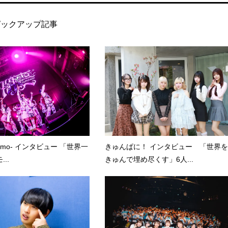
ピックアップ記事
kumo- インタビュー 「世界一
きゅんぱに！ インタビュー 「世界を
..
きゅんで埋め尽くす」6人...