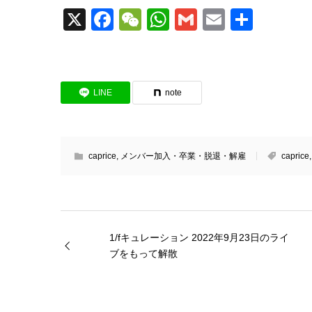
X
Facebook
WeChat
WhatsApp
Gmail
Email
共
有
LINE
note
caprice
,
メンバー加入・卒業・脱退・解雇
caprice
1/fキュレーション 2022年9月23日のライ
ブをもって解散