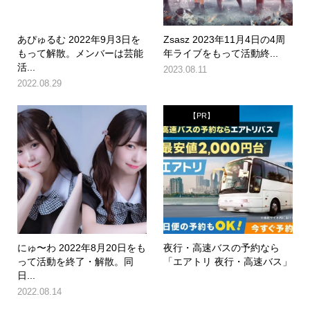
あぴゅるむ 2022年9月3日を
Zsasz 2023年11月4日の4周
もって解散。メンバーは芸能
年ライブをもって活動終...
活...
2023.08.11
2022.08.29
【PR】
にゅ〜わ 2022年8月20日をも
夜行・高速バスの予約なら
って活動を終了・解散。同
「エアトリ 夜行・高速バス」
日...
2022.08.14