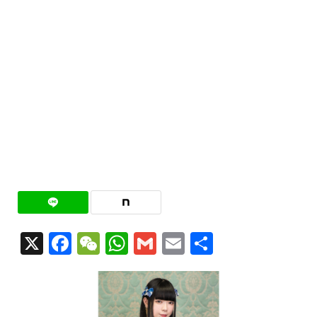
X
Facebook
WeChat
WhatsApp
Gmail
Email
共
有