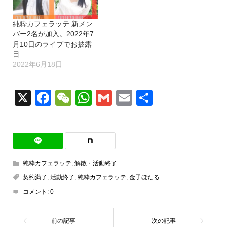
純粋カフェラッテ 新メン
バー2名が加入。2022年7
月10日のライブでお披露
目
2022年6月18日
X
Facebook
WeChat
WhatsApp
Gmail
Email
共
有
純粋カフェラッテ
,
解散・活動終了
契約満了
,
活動終了
,
純粋カフェラッテ
,
金子ほたる
コメント:
0