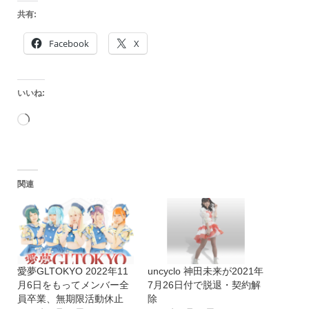
共有:
Facebook
X
いいね:
読
み
込
関連
み
中…
愛夢GLTOKYO 2022年11
uncyclo 神田未来が2021年
月6日をもってメンバー全
7月26日付で脱退・契約解
員卒業、無期限活動休止
除