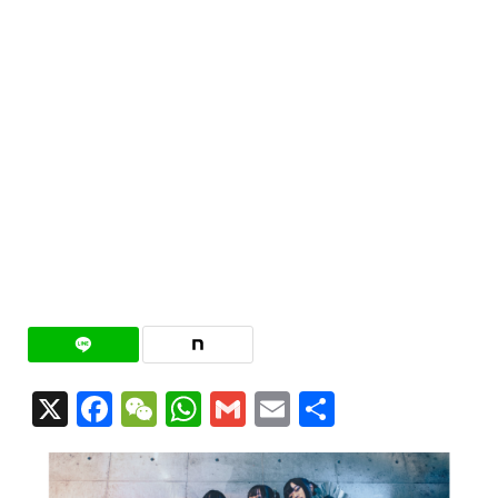
X
Facebook
WeChat
WhatsApp
Gmail
Email
共
有