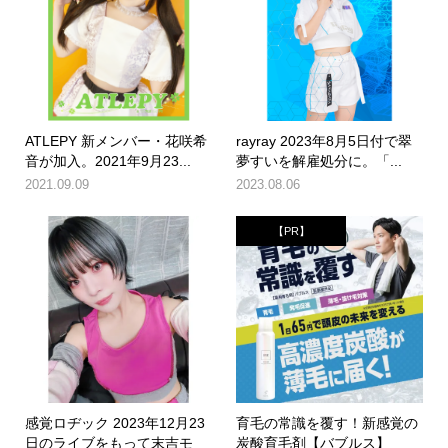
ATLEPY 新メンバー・花咲希
rayray 2023年8月5日付で翠
音が加入。2021年9月23...
夢すいを解雇処分に。「...
2021.09.09
2023.08.06
【PR】
感覚ロヂック 2023年12月23
育毛の常識を覆す！新感覚の
日のライブをもって末吉モ
炭酸育毛剤【バブルス】