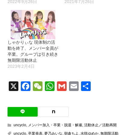
2022年9月26日
2021年7月26日
しゃかりぃな 現体制の活
動を終了、メンバー全員が
卒業。グループは引き続き
無期限活動休止
2023年2月4日
X
Facebook
WeChat
WhatsApp
Gmail
Email
共
有
uncyclo
,
メンバー加入・卒業・脱退・解雇
,
活動休止／活動再開
uncyclo
,
卒業発表
,
夢乃みいな
,
朝倉ちよ
,
水咲ゆめか
,
無期限活動