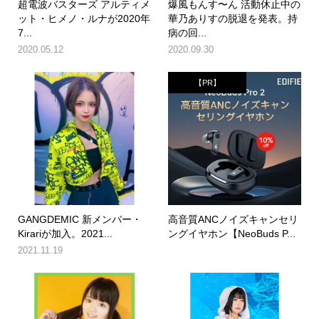
超電波バスターズ アルティメ
爆風もんす〜ん 活動休止中の
ット・ヒメノ・ルナが2020年
華乃ありすの脱退を発表。持
7...
病の回...
2020.05.12
2020.09.30
【PR】
GANGDEMIC 新メンバー・
高音質ANCノイズキャンセリ
Kirariが加入。2021...
ングイヤホン【NeoBuds P...
2021.11.19