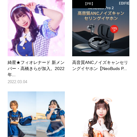
【PR】
綺星★フィオレナード 新メン
高音質ANCノイズキャンセリ
バー・高橋きらが加入。2022
ングイヤホン【NeoBuds P...
年...
2022.03.04