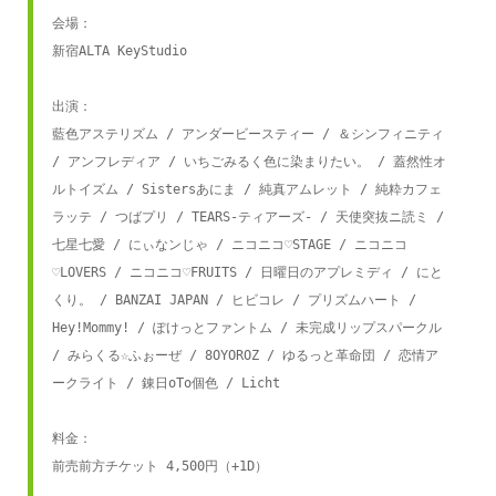
会場：

新宿ALTA KeyStudio

出演：

藍色アステリズム / アンダービースティー / ＆シンフィニティ 
/ アンフレディア / いちごみるく色に染まりたい。 / 蓋然性オ
ルトイズム / Sistersあにま / 純真アムレット / 純粋カフェ
ラッテ / つばプリ / TEARS-ティアーズ- / 天使突抜ニ読ミ / 
七星七愛 / にぃなンじゃ / ニコニコ♡STAGE / ニコニコ
♡LOVERS / ニコニコ♡FRUITS / 日曜日のアプレミディ / にと
くり。 / BANZAI JAPAN / ヒビコレ / プリズムハート / 
Hey!Mommy! / ぽけっとファントム / 未完成リップスパークル 
/ みらくる☆ふぉーぜ / 8OYOROZ / ゆるっと革命団 / 恋情ア
ークライト / 錬日oTo個色 / Licht

料金：

前売前方チケット 4,500円（+1D）
