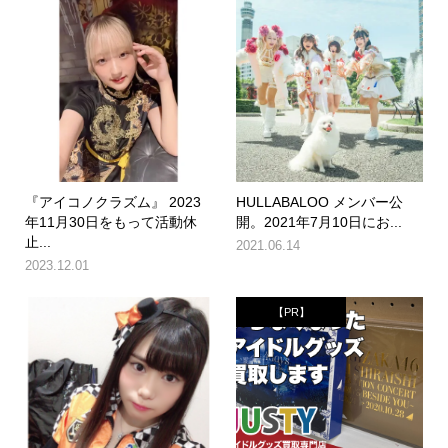
『アイコノクラズム』 2023
HULLABALOO メンバー公
年11月30日をもって活動休
開。2021年7月10日にお...
止...
2021.06.14
2023.12.01
【PR】