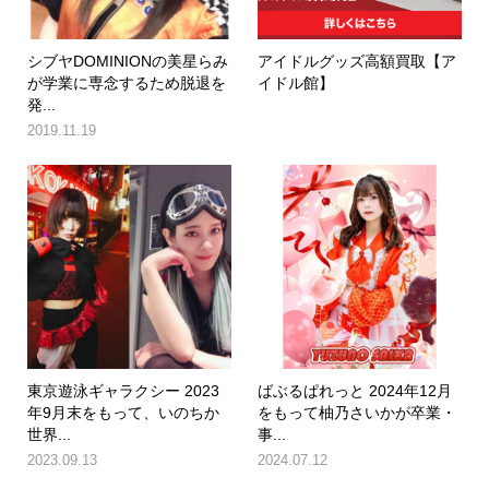
シブヤDOMINIONの美星らみ
アイドルグッズ高額買取【ア
が学業に専念するため脱退を
イドル館】
発...
2019.11.19
東京遊泳ギャラクシー 2023
ばぶるぱれっと 2024年12月
年9月末をもって、いのちか
をもって柚乃さいかが卒業・
世界...
事...
2023.09.13
2024.07.12