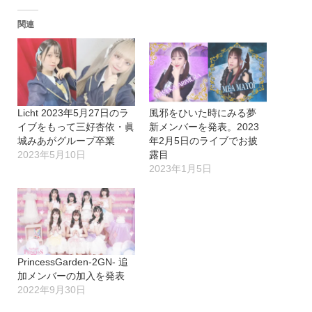
関連
Licht 2023年5月27日のラ
風邪をひいた時にみる夢
イブをもって三好杏依・眞
新メンバーを発表。2023
城みあがグループ卒業
年2月5日のライブでお披
2023年5月10日
露目
2023年1月5日
PrincessGarden-2GN- 追
加メンバーの加入を発表
2022年9月30日