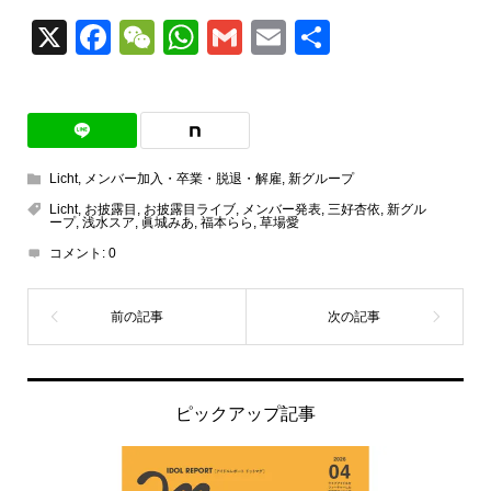
X
Facebook
WeChat
WhatsApp
Gmail
Email
共
有
Licht
,
メンバー加入・卒業・脱退・解雇
,
新グループ
Licht
,
お披露目
,
お披露目ライブ
,
メンバー発表
,
三好杏依
,
新グル
ープ
,
浅水スア
,
眞城みあ
,
福本らら
,
草場愛
コメント:
0
ピックアップ記事