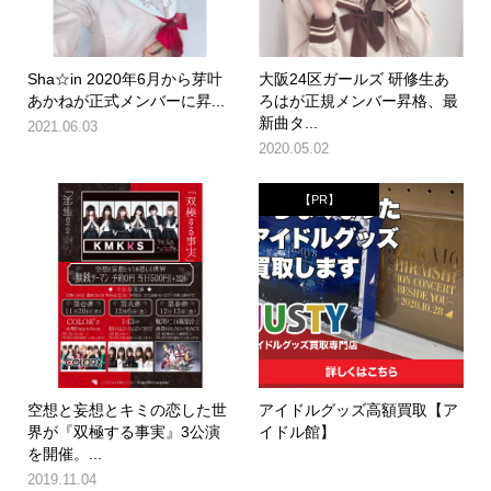
Sha☆in 2020年6月から芽叶
大阪24区ガールズ 研修生あ
あかねが正式メンバーに昇...
ろはが正規メンバー昇格、最
新曲タ...
2021.06.03
2020.05.02
【PR】
空想と妄想とキミの恋した世
アイドルグッズ高額買取【ア
界が『双極する事実』3公演
イドル館】
を開催。...
2019.11.04