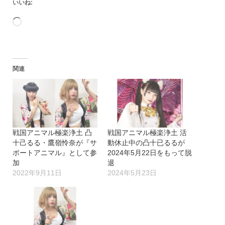
いいね:
読
み
込
関連
み
中…
戦国アニマル極楽浄土 凸
戦国アニマル極楽浄土 活
十己るる・鷹嶺怜奈が『サ
動休止中の凸十已るるが
ポートアニマル』として参
2024年5月22日をもって脱
加
退
2022年9月11日
2024年5月23日