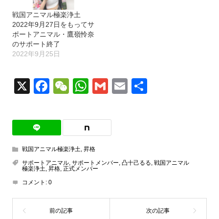
戦国アニマル極楽浄土
2022年9月27日をもってサ
ポートアニマル・鷹嶺怜奈
のサポート終了
2022年9月25日
X
Facebook
WeChat
WhatsApp
Gmail
Email
共
有
戦国アニマル極楽浄土
,
昇格
サポートアニマル
,
サポートメンバー
,
凸十己るる
,
戦国アニマル
極楽浄土
,
昇格
,
正式メンバー
コメント:
0