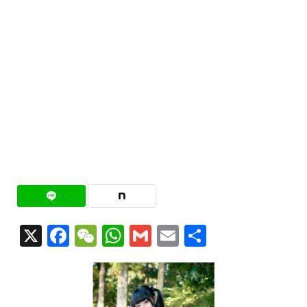
X
Facebook
WeChat
WhatsApp
Gmail
Email
共
有