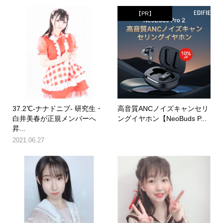
【PR】
37.2℃-ナナドニブ- 研究生・
高音質ANCノイズキャンセリ
白井美春が正規メンバーへ
ングイヤホン【NeoBuds P...
昇...
2021.06.27