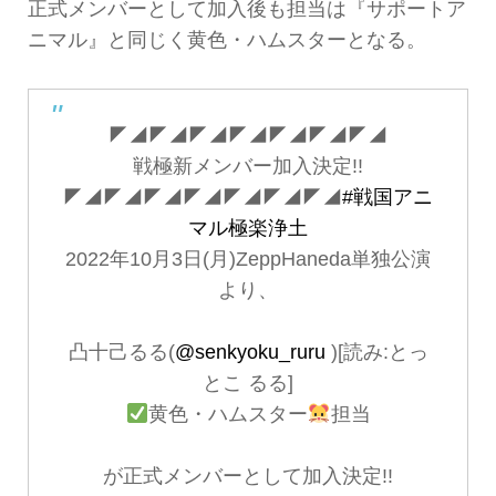
正式メンバーとして加入後も担当は『サポートア
ニマル』と同じく黄色・ハムスターとなる。
◤◢◤◢◤◢◤◢◤◢◤◢◤◢
戦極新メンバー加入決定!!
◤◢◤◢◤◢◤◢◤◢◤◢◤◢
#戦国アニ
マル極楽浄土
2022年10月3日(月)ZeppHaneda単独公演
より、
凸十己るる(
@senkyoku_ruru
)[読み:とっ
とこ るる]
黄色・ハムスター
担当
が正式メンバーとして加入決定!!