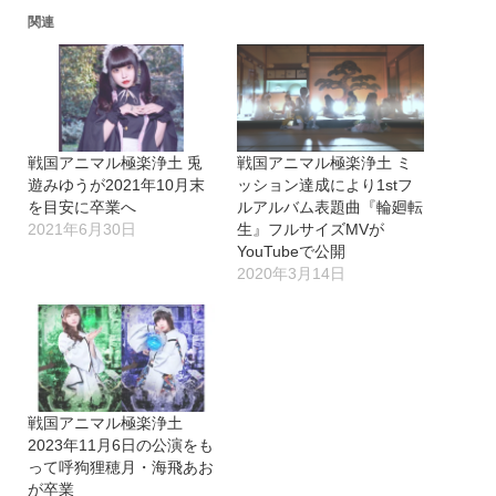
込
関連
み
中…
戦国アニマル極楽浄土 兎
戦国アニマル極楽浄土 ミ
遊みゆうが2021年10月末
ッション達成により1stフ
を目安に卒業へ
ルアルバム表題曲『輪廻転
2021年6月30日
生』フルサイズMVが
YouTubeで公開
2020年3月14日
戦国アニマル極楽浄土
2023年11月6日の公演をも
って呼狗狸穂月・海飛あお
が卒業