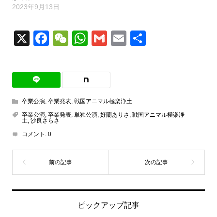
2023年9月13日
X
Facebook
WeChat
WhatsApp
Gmail
Email
共
有
卒業公演
,
卒業発表
,
戦国アニマル極楽浄土
卒業公演
,
卒業発表
,
単独公演
,
好蘭ありさ
,
戦国アニマル極楽浄
土
,
沙良さらさ
コメント:
0
ピックアップ記事