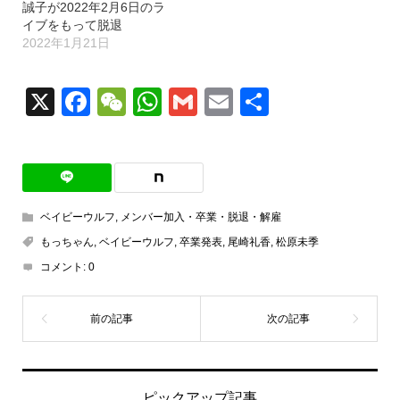
誠子が2022年2月6日のラ
イブをもって脱退
2022年1月21日
X
Facebook
WeChat
WhatsApp
Gmail
Email
共
有
ベイビーウルフ
,
メンバー加入・卒業・脱退・解雇
もっちゃん
,
ベイビーウルフ
,
卒業発表
,
尾崎礼香
,
松原未季
コメント:
0
ピックアップ記事