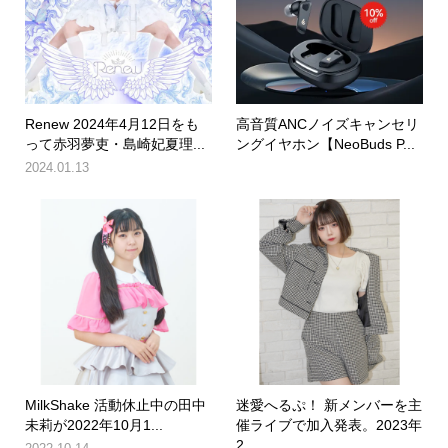
Renew 2024年4月12日をも
高音質ANCノイズキャンセリ
って赤羽夢吏・島崎妃夏理...
ングイヤホン【NeoBuds P...
2024.01.13
MilkShake 活動休止中の田中
迷愛へるぷ！ 新メンバーを主
未莉が2022年10月1...
催ライブで加入発表。2023年
2...