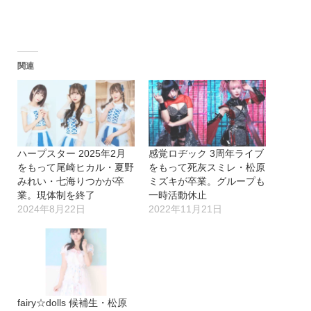
関連
ハープスター 2025年2月
感覚ロヂック 3周年ライブ
をもって尾崎ヒカル・夏野
をもって死灰スミレ・松原
みれい・七海りつかが卒
ミズキが卒業。グループも
業。現体制を終了
一時活動休止
2024年8月22日
2022年11月21日
fairy☆dolls 候補生・松原