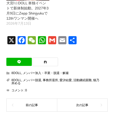
大宮I☆DOLL 単独イベン
トで新体制始動。2027年3
月9日にZepp Shinjyukuで
12thワンマン開催へ
2026年7月13日
X
Facebook
WeChat
WhatsApp
Gmail
Email
共
有
8DOLL
,
メンバー加入・卒業・脱退・解雇
8DOLL
,
メンバー脱退
,
事務所退所
,
愛汐結愛
,
活動継続困難
,
猫乃
井める
コメント:
0