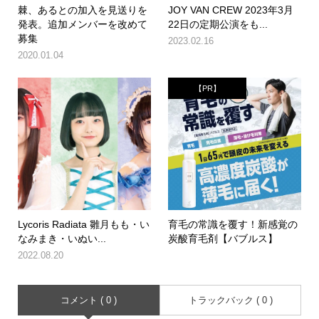
棘、あるとの加入を見送りを
JOY VAN CREW 2023年3月
発表。追加メンバーを改めて
22日の定期公演をも...
募集
2023.02.16
2020.01.04
【PR】
Lycoris Radiata 雛月もも・い
育毛の常識を覆す！新感覚の
なみまき・いぬい...
炭酸育毛剤【バブルス】
2022.08.20
コメント ( 0 )
トラックバック ( 0 )