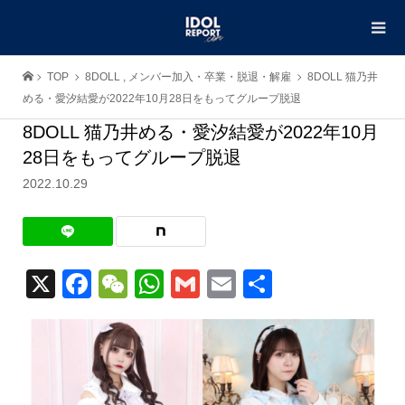
TOP
8DOLL
,
メンバー加入・卒業・脱退・解雇
8DOLL 猫乃井
める・愛汐結愛が2022年10月28日をもってグループ脱退
8DOLL 猫乃井める・愛汐結愛が2022年10月
28日をもってグループ脱退
2022.10.29
X
Facebook
WeChat
WhatsApp
Gmail
Email
共
有